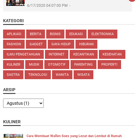
6/17/2020 04:07:00 PM
KATEGORI
APLIKASI
BERITA
BISNIS
EDUKASI
ELEKTRONIKA
FASHION
GADGET
GAYA HIDUP
HIBURAN
ILMU PENGETAHUAN
INTERNET
KECANTIKAN
KESEHATAN
KULINER
MUSIK
OTOMOTIF
PARENTING
PROPERTI
SASTRA
TEKNOLOGI
WANITA
WISATA
ARSIP
KULINER
Cara Membuat Wallen Soes yang Lezat dan Lembut di Rumah