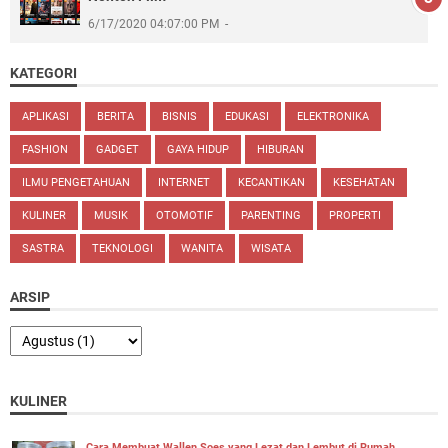
6/17/2020 04:07:00 PM
KATEGORI
APLIKASI
BERITA
BISNIS
EDUKASI
ELEKTRONIKA
FASHION
GADGET
GAYA HIDUP
HIBURAN
ILMU PENGETAHUAN
INTERNET
KECANTIKAN
KESEHATAN
KULINER
MUSIK
OTOMOTIF
PARENTING
PROPERTI
SASTRA
TEKNOLOGI
WANITA
WISATA
ARSIP
KULINER
Cara Membuat Wallen Soes yang Lezat dan Lembut di Rumah