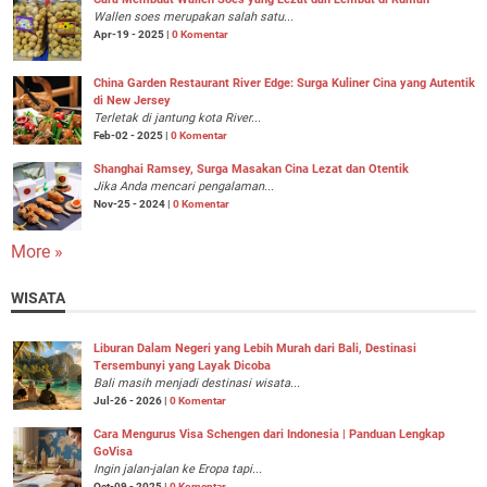
Wallen soes merupakan salah satu...
Apr-19 - 2025 |
0 Komentar
China Garden Restaurant River Edge: Surga Kuliner Cina yang Autentik
di New Jersey
Terletak di jantung kota River...
Feb-02 - 2025 |
0 Komentar
Shanghai Ramsey, Surga Masakan Cina Lezat dan Otentik
Jika Anda mencari pengalaman...
Nov-25 - 2024 |
0 Komentar
More »
WISATA
Liburan Dalam Negeri yang Lebih Murah dari Bali, Destinasi
Tersembunyi yang Layak Dicoba
Bali masih menjadi destinasi wisata...
Jul-26 - 2026 |
0 Komentar
Cara Mengurus Visa Schengen dari Indonesia | Panduan Lengkap
GoVisa
Ingin jalan-jalan ke Eropa tapi...
Oct-09 - 2025 |
0 Komentar