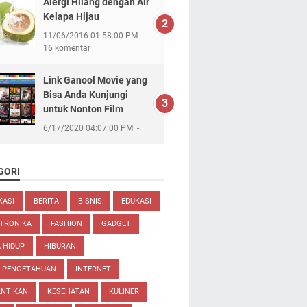
Alergi Hilang dengan Air
Kelapa Hijau
11/06/2016 01:58:00 PM
16 komentar
Link Ganool Movie yang
Bisa Anda Kunjungi
untuk Nonton Film
6/17/2020 04:07:00 PM
GORI
KASI
BERITA
BISNIS
EDUKASI
TRONIKA
FASHION
GADGET
 HIDUP
HIBURAN
U PENGETAHUAN
INTERNET
ANTIKAN
KESEHATAN
KULINER