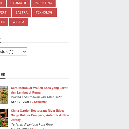
IK
OTOMOTIF
PARENTING
ERTI
SASTRA
TEKNOLOGI
ITA
WISATA
P
NER
Cara Membuat Wallen Soes yang Lezat
dan Lembut di Rumah
Wallen soes merupakan salah satu...
Apr-19 - 2025 |
0 Komentar
China Garden Restaurant River Edge:
Surga Kuliner Cina yang Autentik di New
Jersey
Terletak di jantung kota River...