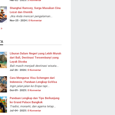
Feb-02 - 2025 |
0 Komentar
Shanghai Ramsey, Surga Masakan Cina
Lezat dan Otentik
Jika Anda mencari pengalaman...
Nov-25 - 2024 |
0 Komentar
 »
TA
Liburan Dalam Negeri yang Lebih Murah
dari Bali, Destinasi Tersembunyi yang
Layak Dicoba
Bali masih menjadi destinasi wisata...
Jul-26 - 2026 |
0 Komentar
Cara Mengurus Visa Schengen dari
Indonesia | Panduan Lengkap GoVisa
Ingin jalan-jalan ke Eropa tapi...
Oct-09 - 2025 |
0 Komentar
Panduan Lengkap dan Tips Berkunjung
ke Grand Palace Bangkok
Tradisi, monarki, dan agama tetap...
Jul-04 - 2025 |
0 Komentar