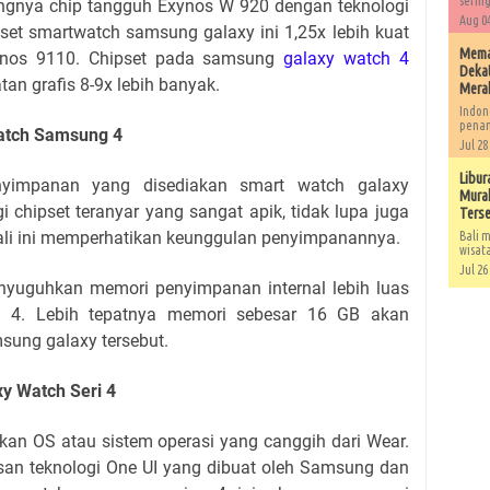
sering
ngnya chip tangguh Exynos W 920 dengan teknologi
Aug 04
pset smartwatch samsung galaxy ini 1,25x lebih kuat
Memah
xynos 9110. Chipset pada samsung
galaxy watch 4
Dekat
an grafis 8-9x lebih banyak.
Mera
Indon
penan
atch Samsung 4
Jul 28
Libur
yimpanan yang disediakan smart watch galaxy
Murah
 chipset teranyar yang sangat apik, tidak lupa juga
Ters
ali ini memperhatikan keunggulan penyimpanannya.
Bali m
wisat
Jul 26
yuguhkan memori penyimpanan internal lebih luas
 4. Lebih tepatnya memori sebesar 16 GB akan
sung galaxy tersebut.
y Watch Seri 4
kan OS atau sistem operasi yang canggih dari Wear.
isan teknologi One UI yang dibuat oleh Samsung dan