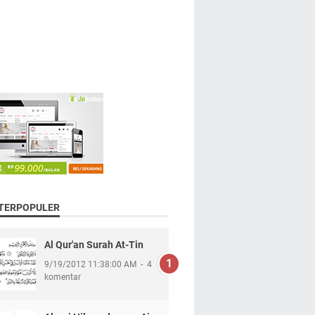
 TERPOPULER
Al Qur'an Surah At-Tin
9/19/2012 11:38:00 AM
4
komentar