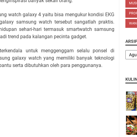
enginspirasi banyak sekali orang.
MUS
PROP
sung watch galaxy 4 yaitu bisa mengukur kondisi EKG
alaxy samsung watch tersebut sangatlah praktis.
WAN
hidupan sehari-hari termasuk smartwatch samsung
adi trend pada kalangan pecinta gadget.
ARSI
terkendala untuk menggenggam selalu ponsel di
sung galaxy watch yang memiliki banyak teknologi
bantu serta dibutuhkan oleh para penggunanya.
KULI