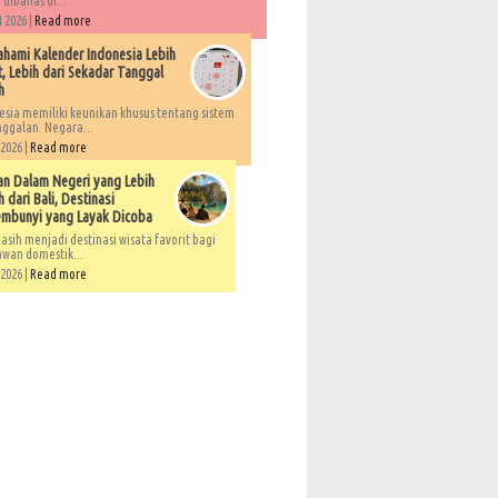
 dibahas di...
 2026 |
Read more
ami Kalender Indonesia Lebih
, Lebih dari Sekadar Tanggal
h
esia memiliki keunikan khusus tentang sistem
ggalan. Negara...
 2026 |
Read more
an Dalam Negeri yang Lebih
 dari Bali, Destinasi
embunyi yang Layak Dicoba
asih menjadi destinasi wisata favorit bagi
awan domestik...
 2026 |
Read more