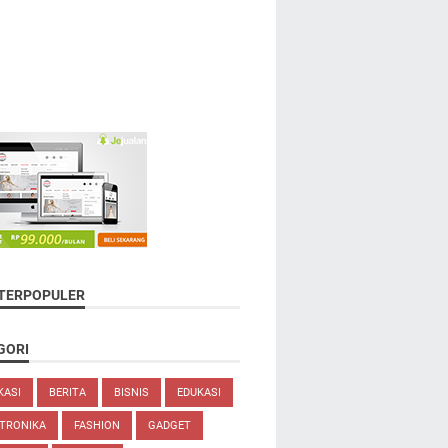
 TERPOPULER
GORI
KASI
BERITA
BISNIS
EDUKASI
TRONIKA
FASHION
GADGET