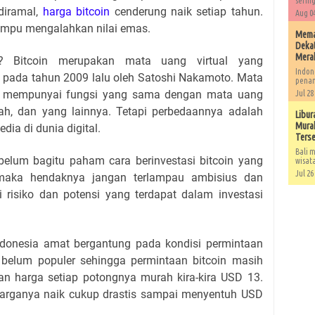
sering
 diramal,
harga bitcoin
cenderung naik setiap tahun.
Aug 04
ampu mengalahkan nilai emas.
Memah
Dekat
Mera
n? Bitcoin merupakan mata uang virtual yang
Indon
 pada tahun 2009 lalu oleh Satoshi Nakamoto. Mata
penan
ya mempunyai fungsi yang sama dengan mata uang
Jul 28
upiah, dan yang lainnya. Tetapi perbedaannya adalah
Libur
Murah
dia di dunia digital.
Ters
Bali m
elum bagitu paham cara berinvestasi bitcoin yang
wisat
Jul 26
aka hendaknya jangan terlampau ambisius dan
ai risiko dan potensi yang terdapat dalam investasi
Indonesia amat bergantung pada kondisi permintaan
n belum populer sehingga permintaan bitcoin masih
an harga setiap potongnya murah kira-kira USD 13.
a harganya naik cukup drastis sampai menyentuh USD