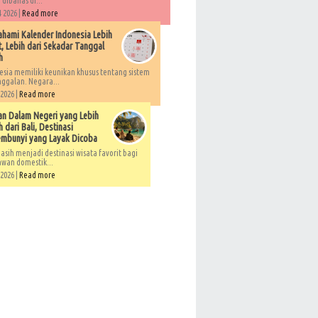
 dibahas di...
 2026 |
Read more
ami Kalender Indonesia Lebih
, Lebih dari Sekadar Tanggal
h
esia memiliki keunikan khusus tentang sistem
ggalan. Negara...
 2026 |
Read more
an Dalam Negeri yang Lebih
 dari Bali, Destinasi
embunyi yang Layak Dicoba
asih menjadi destinasi wisata favorit bagi
awan domestik...
 2026 |
Read more