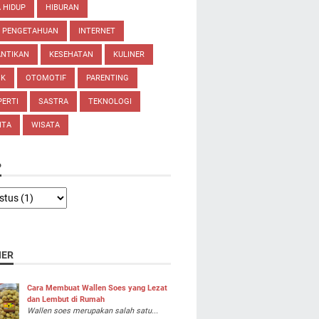
 HIDUP
HIBURAN
U PENGETAHUAN
INTERNET
ANTIKAN
KESEHATAN
KULINER
IK
OTOMOTIF
PARENTING
ERTI
SASTRA
TEKNOLOGI
ITA
WISATA
P
NER
Cara Membuat Wallen Soes yang Lezat
dan Lembut di Rumah
Wallen soes merupakan salah satu...