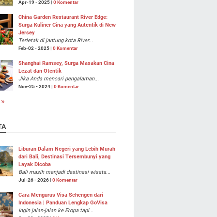
Apr-19 - 2025 |
0 Komentar
China Garden Restaurant River Edge:
Surga Kuliner Cina yang Autentik di New
Jersey
Terletak di jantung kota River...
Feb-02 - 2025 |
0 Komentar
Shanghai Ramsey, Surga Masakan Cina
Lezat dan Otentik
Jika Anda mencari pengalaman...
Nov-25 - 2024 |
0 Komentar
 »
TA
Liburan Dalam Negeri yang Lebih Murah
dari Bali, Destinasi Tersembunyi yang
Layak Dicoba
Bali masih menjadi destinasi wisata...
Jul-26 - 2026 |
0 Komentar
Cara Mengurus Visa Schengen dari
Indonesia | Panduan Lengkap GoVisa
Ingin jalan-jalan ke Eropa tapi...