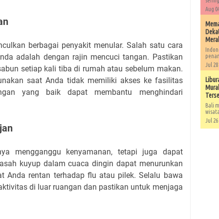
sering
Aug 04
an
Memah
Dekat
Mera
culkan berbagai penyakit menular. Salah satu cara
Indon
 Anda adalah dengan rajin mencuci tangan. Pastikan
penan
Jul 28
bun setiap kali tiba di rumah atau sebelum makan.
unakan saat Anda tidak memiliki akses ke fasilitas
Libur
Murah
angan yang baik dapat membantu menghindari
Ters
Bali m
wisat
Jul 26
jan
nya mengganggu kenyamanan, tetapi juga dapat
asah kuyup dalam cuaca dingin dapat menurunkan
Anda rentan terhadap flu atau pilek. Selalu bawa
aktivitas di luar ruangan dan pastikan untuk menjaga