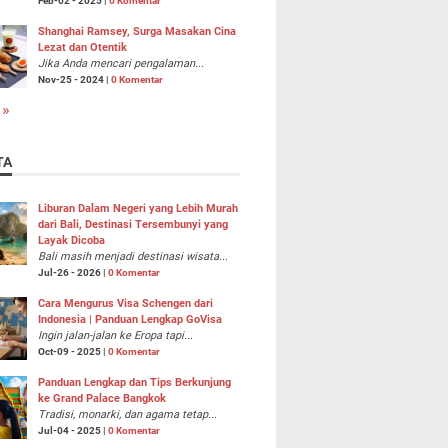
Feb-02 - 2025 |
0 Komentar
Shanghai Ramsey, Surga Masakan Cina
Lezat dan Otentik
Jika Anda mencari pengalaman...
Nov-25 - 2024 |
0 Komentar
 »
TA
Liburan Dalam Negeri yang Lebih Murah
dari Bali, Destinasi Tersembunyi yang
Layak Dicoba
Bali masih menjadi destinasi wisata...
Jul-26 - 2026 |
0 Komentar
Cara Mengurus Visa Schengen dari
Indonesia | Panduan Lengkap GoVisa
Ingin jalan-jalan ke Eropa tapi...
Oct-09 - 2025 |
0 Komentar
Panduan Lengkap dan Tips Berkunjung
ke Grand Palace Bangkok
Tradisi, monarki, dan agama tetap...
Jul-04 - 2025 |
0 Komentar