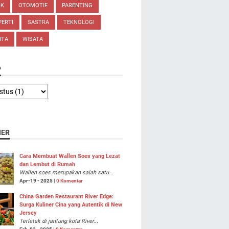
IK
OTOMOTIF
PARENTING
ERTI
SASTRA
TEKNOLOGI
ITA
WISATA
P
NER
Cara Membuat Wallen Soes yang Lezat
dan Lembut di Rumah
Wallen soes merupakan salah satu...
Apr-19 - 2025 |
0 Komentar
China Garden Restaurant River Edge:
Surga Kuliner Cina yang Autentik di New
Jersey
Terletak di jantung kota River...