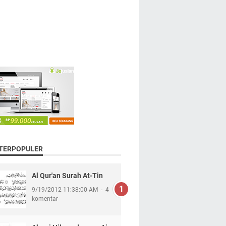
 TERPOPULER
Al Qur'an Surah At-Tin
9/19/2012 11:38:00 AM
4
komentar