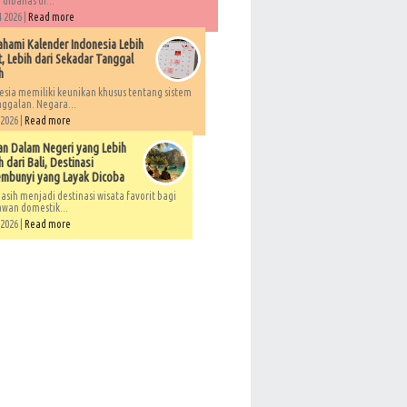
 dibahas di...
 2026 |
Read more
ami Kalender Indonesia Lebih
, Lebih dari Sekadar Tanggal
h
esia memiliki keunikan khusus tentang sistem
ggalan. Negara...
 2026 |
Read more
an Dalam Negeri yang Lebih
 dari Bali, Destinasi
embunyi yang Layak Dicoba
asih menjadi destinasi wisata favorit bagi
awan domestik...
 2026 |
Read more