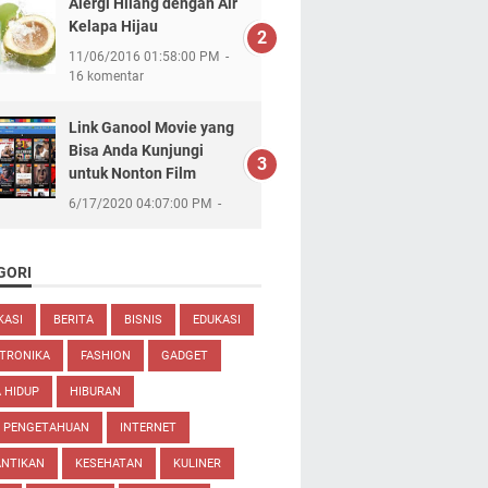
Alergi Hilang dengan Air
Kelapa Hijau
11/06/2016 01:58:00 PM
16 komentar
Link Ganool Movie yang
Bisa Anda Kunjungi
untuk Nonton Film
6/17/2020 04:07:00 PM
GORI
KASI
BERITA
BISNIS
EDUKASI
TRONIKA
FASHION
GADGET
 HIDUP
HIBURAN
U PENGETAHUAN
INTERNET
ANTIKAN
KESEHATAN
KULINER