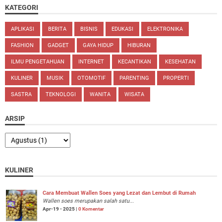
KATEGORI
APLIKASI
BERITA
BISNIS
EDUKASI
ELEKTRONIKA
FASHION
GADGET
GAYA HIDUP
HIBURAN
ILMU PENGETAHUAN
INTERNET
KECANTIKAN
KESEHATAN
KULINER
MUSIK
OTOMOTIF
PARENTING
PROPERTI
SASTRA
TEKNOLOGI
WANITA
WISATA
ARSIP
KULINER
Cara Membuat Wallen Soes yang Lezat dan Lembut di Rumah
Wallen soes merupakan salah satu...
Apr-19 - 2025 |
0 Komentar