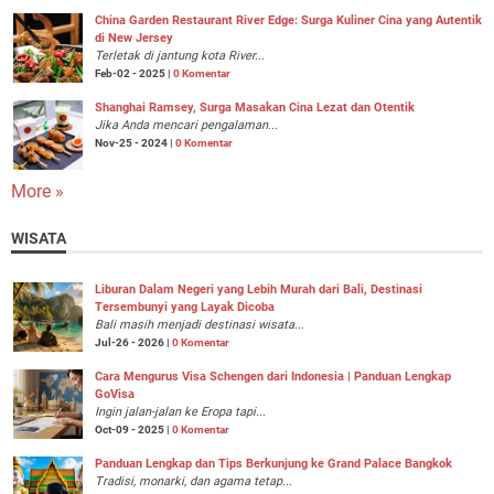
China Garden Restaurant River Edge: Surga Kuliner Cina yang Autentik
di New Jersey
Terletak di jantung kota River...
Feb-02 - 2025 |
0 Komentar
Shanghai Ramsey, Surga Masakan Cina Lezat dan Otentik
Jika Anda mencari pengalaman...
Nov-25 - 2024 |
0 Komentar
More »
WISATA
Liburan Dalam Negeri yang Lebih Murah dari Bali, Destinasi
Tersembunyi yang Layak Dicoba
Bali masih menjadi destinasi wisata...
Jul-26 - 2026 |
0 Komentar
Cara Mengurus Visa Schengen dari Indonesia | Panduan Lengkap
GoVisa
Ingin jalan-jalan ke Eropa tapi...
Oct-09 - 2025 |
0 Komentar
Panduan Lengkap dan Tips Berkunjung ke Grand Palace Bangkok
Tradisi, monarki, dan agama tetap...