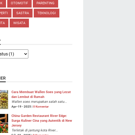
IK
OTOMOTIF
PARENTING
ERTI
SASTRA
TEKNOLOGI
ITA
WISATA
P
NER
Cara Membuat Wallen Soes yang Lezat
dan Lembut di Rumah
Wallen soes merupakan salah satu...
Apr-19 - 2025 |
0 Komentar
China Garden Restaurant River Edge:
Surga Kuliner Cina yang Autentik di New
Jersey
Terletak di jantung kota River...