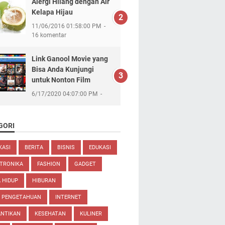
Alergi Hilang dengan Air
Kelapa Hijau
11/06/2016 01:58:00 PM
16 komentar
Link Ganool Movie yang
Bisa Anda Kunjungi
untuk Nonton Film
6/17/2020 04:07:00 PM
GORI
KASI
BERITA
BISNIS
EDUKASI
TRONIKA
FASHION
GADGET
 HIDUP
HIBURAN
U PENGETAHUAN
INTERNET
ANTIKAN
KESEHATAN
KULINER