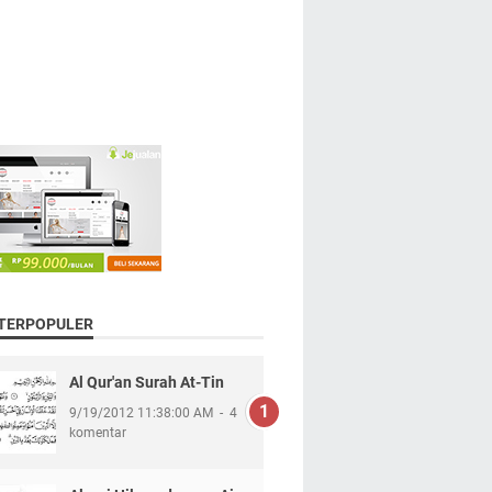
 TERPOPULER
Al Qur'an Surah At-Tin
9/19/2012 11:38:00 AM
4
komentar