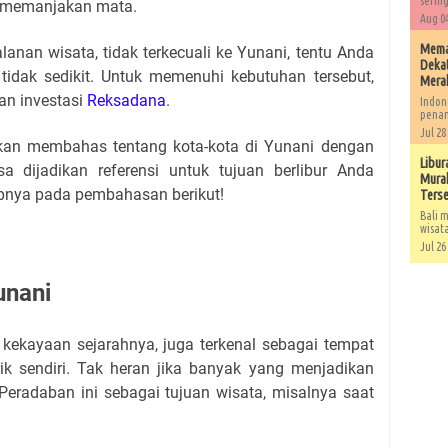
sering
g memanjakan mata.
Aug 04
Memah
lanan wisata, tidak terkecuali ke Yunani, tentu Anda
Dekat
idak sedikit. Untuk memenuhi kebutuhan tersebut,
Mera
an investasi
Reksadana
.
Indon
penan
Jul 28
ni akan membahas tentang kota-kota di Yunani dengan
Libur
 dijadikan referensi untuk tujuan berlibur Anda
Murah
kapnya pada pembahasan berikut!
Ters
Bali m
wisat
Jul 26
unani
n kekayaan sejarahnya, juga terkenal sebagai tempat
ik sendiri. Tak heran jika banyak yang menjadikan
Peradaban ini sebagai tujuan wisata, misalnya saat