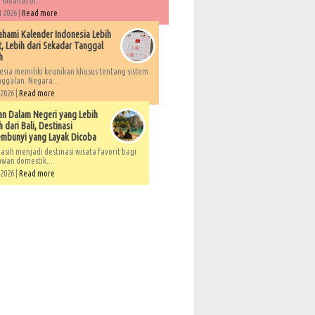
 dibahas di...
 2026 |
Read more
ami Kalender Indonesia Lebih
, Lebih dari Sekadar Tanggal
h
esia memiliki keunikan khusus tentang sistem
ggalan. Negara...
 2026 |
Read more
an Dalam Negeri yang Lebih
 dari Bali, Destinasi
embunyi yang Layak Dicoba
asih menjadi destinasi wisata favorit bagi
awan domestik...
 2026 |
Read more