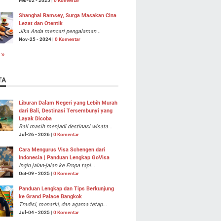
Feb-02 - 2025 |
0 Komentar
Shanghai Ramsey, Surga Masakan Cina
Lezat dan Otentik
Jika Anda mencari pengalaman...
Nov-25 - 2024 |
0 Komentar
 »
TA
Liburan Dalam Negeri yang Lebih Murah
dari Bali, Destinasi Tersembunyi yang
Layak Dicoba
Bali masih menjadi destinasi wisata...
Jul-26 - 2026 |
0 Komentar
Cara Mengurus Visa Schengen dari
Indonesia | Panduan Lengkap GoVisa
Ingin jalan-jalan ke Eropa tapi...
Oct-09 - 2025 |
0 Komentar
Panduan Lengkap dan Tips Berkunjung
ke Grand Palace Bangkok
Tradisi, monarki, dan agama tetap...
Jul-04 - 2025 |
0 Komentar