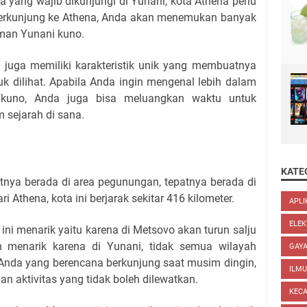
 yang wajib dikunjungi di Yunani, kota Athena perlu
berkunjung ke Athena, Anda akan menemukan banyak
man Yunani kuno.
juga memiliki karakteristik unik yang membuatnya
uk dilihat. Apabila Anda ingin mengenal lebih dalam
 kuno, Anda juga bisa meluangkan waktu untuk
sejarah di sana.
KATE
utnya berada di area pegunungan, tepatnya berada di
 Athena, kota ini berjarak sekitar 416 kilometer.
APLI
ELEK
ni menarik yaitu karena di Metsovo akan turun salju
n menarik karena di Yunani, tidak semua wilayah
GAYA
Anda yang berencana berkunjung saat musim dingin,
ILM
han aktivitas yang tidak boleh dilewatkan.
KEC