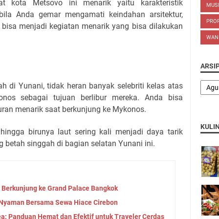
 kota Metsovo ini menarik yaitu karakteristik
MUS
ila Anda gemar mengamati keindahan arsitektur,
PROP
ta bisa menjadi kegiatan menarik yang bisa dilakukan
WAN
ARSI
h di Yunani, tidak heran banyak selebriti kelas atas
nos sebagai tujuan berlibur mereka. Anda bisa
buran menarik saat berkunjung ke Mykonos.
KULI
hingga birunya laut sering kali menjadi daya tarik
betah singgah di bagian selatan Yunani ini.
 Berkunjung ke Grand Palace Bangkok
n Nyaman Bersama Sewa Hiace Cirebon
ea: Panduan Hemat dan Efektif untuk Traveler Cerdas