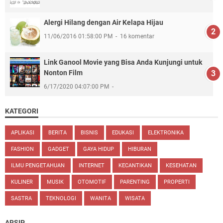
Alergi Hilang dengan Air Kelapa Hijau
11/06/2016 01:58:00 PM
16 komentar
Link Ganool Movie yang Bisa Anda Kunjungi untuk
Nonton Film
6/17/2020 04:07:00 PM
KATEGORI
APLIKASI
BERITA
BISNIS
EDUKASI
ELEKTRONIKA
FASHION
GADGET
GAYA HIDUP
HIBURAN
ILMU PENGETAHUAN
INTERNET
KECANTIKAN
KESEHATAN
KULINER
MUSIK
OTOMOTIF
PARENTING
PROPERTI
SASTRA
TEKNOLOGI
WANITA
WISATA
ARSIP