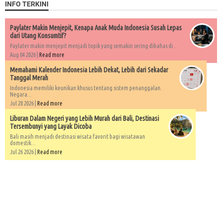
INFO TERKINI
Paylater Makin Menjepit, Kenapa Anak Muda Indonesia Susah Lepas
dari Utang Konsumtif?
Paylater makin menjepit menjadi topik yang semakin sering dibahas di...
Aug 04 2026 |
Read more
Memahami Kalender Indonesia Lebih Dekat, Lebih dari Sekadar
Tanggal Merah
Indonesia memiliki keunikan khusus tentang sistem penanggalan.
Negara...
Jul 28 2026 |
Read more
Liburan Dalam Negeri yang Lebih Murah dari Bali, Destinasi
Tersembunyi yang Layak Dicoba
Bali masih menjadi destinasi wisata favorit bagi wisatawan
domestik...
Jul 26 2026 |
Read more