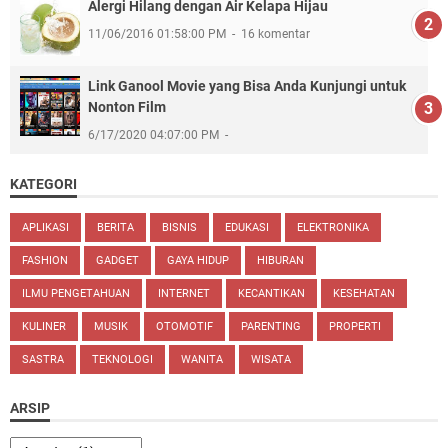
Alergi Hilang dengan Air Kelapa Hijau
11/06/2016 01:58:00 PM
16 komentar
Link Ganool Movie yang Bisa Anda Kunjungi untuk
Nonton Film
6/17/2020 04:07:00 PM
KATEGORI
APLIKASI
BERITA
BISNIS
EDUKASI
ELEKTRONIKA
FASHION
GADGET
GAYA HIDUP
HIBURAN
ILMU PENGETAHUAN
INTERNET
KECANTIKAN
KESEHATAN
KULINER
MUSIK
OTOMOTIF
PARENTING
PROPERTI
SASTRA
TEKNOLOGI
WANITA
WISATA
ARSIP