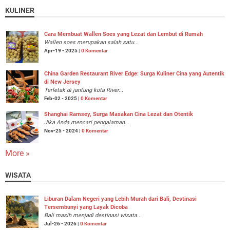
KULINER
Cara Membuat Wallen Soes yang Lezat dan Lembut di Rumah
Wallen soes merupakan salah satu...
Apr-19 - 2025 |
0 Komentar
China Garden Restaurant River Edge: Surga Kuliner Cina yang Autentik
di New Jersey
Terletak di jantung kota River...
Feb-02 - 2025 |
0 Komentar
Shanghai Ramsey, Surga Masakan Cina Lezat dan Otentik
Jika Anda mencari pengalaman...
Nov-25 - 2024 |
0 Komentar
More »
WISATA
Liburan Dalam Negeri yang Lebih Murah dari Bali, Destinasi
Tersembunyi yang Layak Dicoba
Bali masih menjadi destinasi wisata...
Jul-26 - 2026 |
0 Komentar