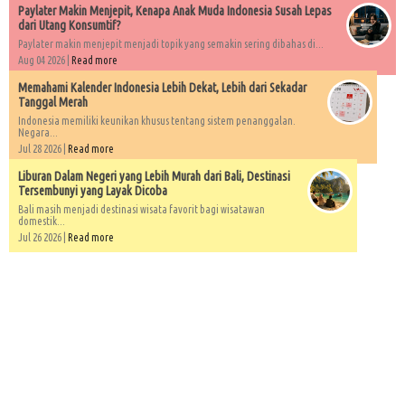
Paylater Makin Menjepit, Kenapa Anak Muda Indonesia Susah Lepas
dari Utang Konsumtif?
Paylater makin menjepit menjadi topik yang semakin sering dibahas di...
Aug 04 2026 |
Read more
Memahami Kalender Indonesia Lebih Dekat, Lebih dari Sekadar
Tanggal Merah
Indonesia memiliki keunikan khusus tentang sistem penanggalan.
Negara...
Jul 28 2026 |
Read more
Liburan Dalam Negeri yang Lebih Murah dari Bali, Destinasi
Tersembunyi yang Layak Dicoba
Bali masih menjadi destinasi wisata favorit bagi wisatawan
domestik...
Jul 26 2026 |
Read more