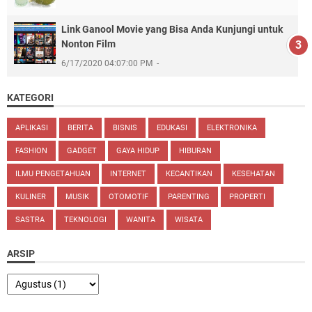
Link Ganool Movie yang Bisa Anda Kunjungi untuk
Nonton Film
6/17/2020 04:07:00 PM
KATEGORI
APLIKASI
BERITA
BISNIS
EDUKASI
ELEKTRONIKA
FASHION
GADGET
GAYA HIDUP
HIBURAN
ILMU PENGETAHUAN
INTERNET
KECANTIKAN
KESEHATAN
KULINER
MUSIK
OTOMOTIF
PARENTING
PROPERTI
SASTRA
TEKNOLOGI
WANITA
WISATA
ARSIP