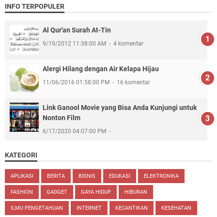
INFO TERPOPULER
Al Qur'an Surah At-Tin
9/19/2012 11:38:00 AM
4 komentar
Alergi Hilang dengan Air Kelapa Hijau
11/06/2016 01:58:00 PM
16 komentar
Link Ganool Movie yang Bisa Anda Kunjungi untuk
Nonton Film
6/17/2020 04:07:00 PM
KATEGORI
APLIKASI
BERITA
BISNIS
EDUKASI
ELEKTRONIKA
FASHION
GADGET
GAYA HIDUP
HIBURAN
ILMU PENGETAHUAN
INTERNET
KECANTIKAN
KESEHATAN