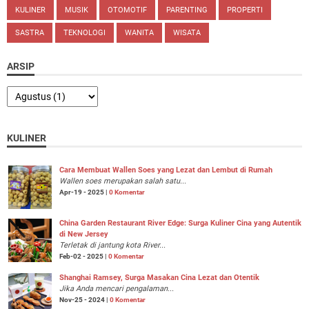
KULINER
MUSIK
OTOMOTIF
PARENTING
PROPERTI
SASTRA
TEKNOLOGI
WANITA
WISATA
ARSIP
KULINER
Cara Membuat Wallen Soes yang Lezat dan Lembut di Rumah
Wallen soes merupakan salah satu...
Apr-19 - 2025 |
0 Komentar
China Garden Restaurant River Edge: Surga Kuliner Cina yang Autentik
di New Jersey
Terletak di jantung kota River...
Feb-02 - 2025 |
0 Komentar
Shanghai Ramsey, Surga Masakan Cina Lezat dan Otentik
Jika Anda mencari pengalaman...
Nov-25 - 2024 |
0 Komentar