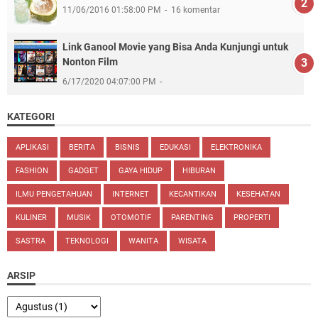
11/06/2016 01:58:00 PM
16 komentar
Link Ganool Movie yang Bisa Anda Kunjungi untuk
Nonton Film
6/17/2020 04:07:00 PM
KATEGORI
APLIKASI
BERITA
BISNIS
EDUKASI
ELEKTRONIKA
FASHION
GADGET
GAYA HIDUP
HIBURAN
ILMU PENGETAHUAN
INTERNET
KECANTIKAN
KESEHATAN
KULINER
MUSIK
OTOMOTIF
PARENTING
PROPERTI
SASTRA
TEKNOLOGI
WANITA
WISATA
ARSIP