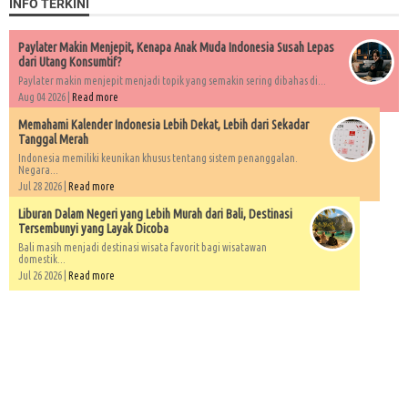
INFO TERKINI
Paylater Makin Menjepit, Kenapa Anak Muda Indonesia Susah Lepas
dari Utang Konsumtif?
Paylater makin menjepit menjadi topik yang semakin sering dibahas di...
Aug 04 2026 |
Read more
Memahami Kalender Indonesia Lebih Dekat, Lebih dari Sekadar
Tanggal Merah
Indonesia memiliki keunikan khusus tentang sistem penanggalan.
Negara...
Jul 28 2026 |
Read more
Liburan Dalam Negeri yang Lebih Murah dari Bali, Destinasi
Tersembunyi yang Layak Dicoba
Bali masih menjadi destinasi wisata favorit bagi wisatawan
domestik...
Jul 26 2026 |
Read more