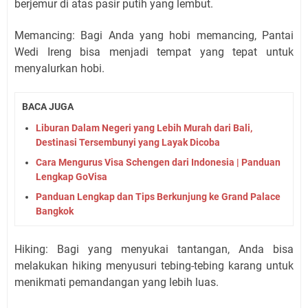
berjemur di atas pasir putih yang lembut.
Memancing: Bagi Anda yang hobi memancing, Pantai
Wedi Ireng bisa menjadi tempat yang tepat untuk
menyalurkan hobi.
BACA JUGA
Liburan Dalam Negeri yang Lebih Murah dari Bali,
Destinasi Tersembunyi yang Layak Dicoba
Cara Mengurus Visa Schengen dari Indonesia | Panduan
Lengkap GoVisa
Panduan Lengkap dan Tips Berkunjung ke Grand Palace
Bangkok
Hiking: Bagi yang menyukai tantangan, Anda bisa
melakukan hiking menyusuri tebing-tebing karang untuk
menikmati pemandangan yang lebih luas.