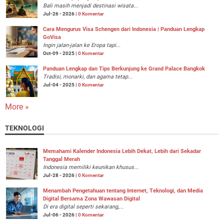
Bali masih menjadi destinasi wisata...
Jul-26 - 2026 |
0 Komentar
Cara Mengurus Visa Schengen dari Indonesia | Panduan Lengkap
GoVisa
Ingin jalan-jalan ke Eropa tapi...
Oct-09 - 2025 |
0 Komentar
Panduan Lengkap dan Tips Berkunjung ke Grand Palace Bangkok
Tradisi, monarki, dan agama tetap...
Jul-04 - 2025 |
0 Komentar
More »
TEKNOLOGI
Memahami Kalender Indonesia Lebih Dekat, Lebih dari Sekadar
Tanggal Merah
Indonesia memiliki keunikan khusus...
Jul-28 - 2026 |
0 Komentar
Menambah Pengetahuan tentang Internet, Teknologi, dan Media
Digital Bersama Zona Wawasan Digital
Di era digital seperti sekarang,...
Jul-06 - 2026 |
0 Komentar