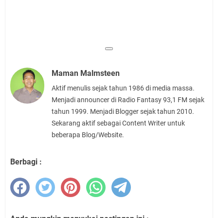
Maman Malmsteen
Aktif menulis sejak tahun 1986 di media massa.
Menjadi announcer di Radio Fantasy 93,1 FM sejak
tahun 1999. Menjadi Blogger sejak tahun 2010.
Sekarang aktif sebagai Content Writer untuk
beberapa Blog/Website.
Berbagi :