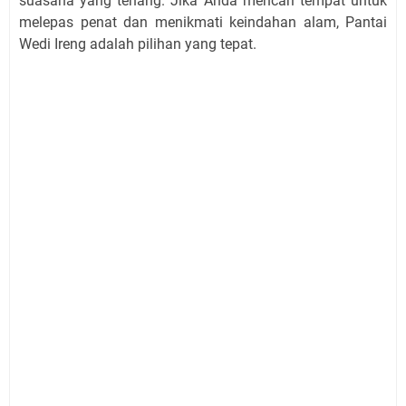
suasana yang tenang. Jika Anda mencari tempat untuk
melepas penat dan menikmati keindahan alam, Pantai
Wedi Ireng adalah pilihan yang tepat.