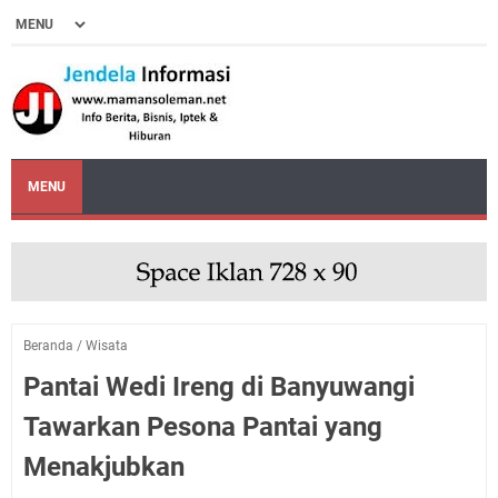
MENU
Beranda
/
Wisata
Pantai Wedi Ireng di Banyuwangi
Tawarkan Pesona Pantai yang
Menakjubkan