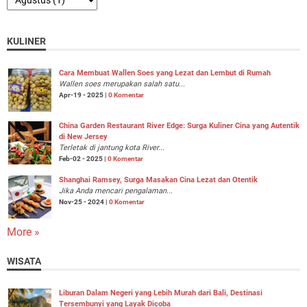
KULINER
Cara Membuat Wallen Soes yang Lezat dan Lembut di Rumah
Wallen soes merupakan salah satu...
Apr-19 - 2025 |
0 Komentar
China Garden Restaurant River Edge: Surga Kuliner Cina yang Autentik
di New Jersey
Terletak di jantung kota River...
Feb-02 - 2025 |
0 Komentar
Shanghai Ramsey, Surga Masakan Cina Lezat dan Otentik
Jika Anda mencari pengalaman...
Nov-25 - 2024 |
0 Komentar
More »
WISATA
Liburan Dalam Negeri yang Lebih Murah dari Bali, Destinasi
Tersembunyi yang Layak Dicoba