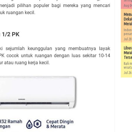
sering
enjadi pilihan populer bagi mereka yang mencari
Aug 04
uk ruangan kecil.
Memah
Dekat
Mera
Indon
 1/2 PK
penan
Jul 28
i sejumlah keunggulan yang membuatnya layak
Libur
Murah
PK cocok untuk ruangan dengan luas sekitar 10-14
Ters
ur atau ruang kerja kecil.
Bali m
wisat
Jul 26