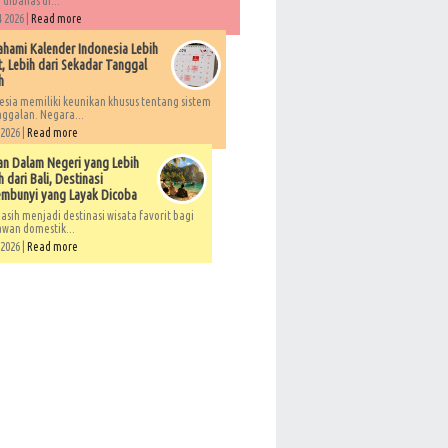
 dibahas di...
 2026 |
Read more
ami Kalender Indonesia Lebih
, Lebih dari Sekadar Tanggal
h
esia memiliki keunikan khusus tentang sistem
ggalan. Negara...
 2026 |
Read more
an Dalam Negeri yang Lebih
 dari Bali, Destinasi
embunyi yang Layak Dicoba
asih menjadi destinasi wisata favorit bagi
awan domestik...
 2026 |
Read more