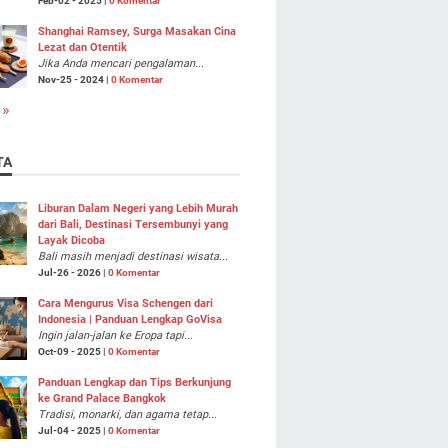
Feb-02 - 2025 |
0 Komentar
Shanghai Ramsey, Surga Masakan Cina
Lezat dan Otentik
Jika Anda mencari pengalaman...
Nov-25 - 2024 |
0 Komentar
 »
TA
Liburan Dalam Negeri yang Lebih Murah
dari Bali, Destinasi Tersembunyi yang
Layak Dicoba
Bali masih menjadi destinasi wisata...
Jul-26 - 2026 |
0 Komentar
Cara Mengurus Visa Schengen dari
Indonesia | Panduan Lengkap GoVisa
Ingin jalan-jalan ke Eropa tapi...
Oct-09 - 2025 |
0 Komentar
Panduan Lengkap dan Tips Berkunjung
ke Grand Palace Bangkok
Tradisi, monarki, dan agama tetap...
Jul-04 - 2025 |
0 Komentar