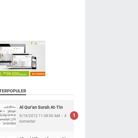
 TERPOPULER
Al Qur'an Surah At-Tin
9/19/2012 11:38:00 AM
4
komentar