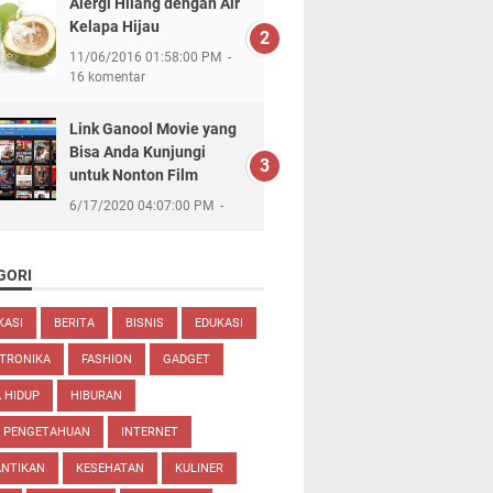
Alergi Hilang dengan Air
Kelapa Hijau
11/06/2016 01:58:00 PM
16 komentar
Link Ganool Movie yang
Bisa Anda Kunjungi
untuk Nonton Film
6/17/2020 04:07:00 PM
GORI
KASI
BERITA
BISNIS
EDUKASI
TRONIKA
FASHION
GADGET
 HIDUP
HIBURAN
U PENGETAHUAN
INTERNET
ANTIKAN
KESEHATAN
KULINER