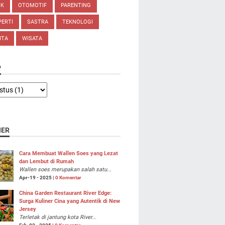
IK
OTOMOTIF
PARENTING
ERTI
SASTRA
TEKNOLOGI
ITA
WISATA
P
NER
Cara Membuat Wallen Soes yang Lezat
dan Lembut di Rumah
Wallen soes merupakan salah satu...
Apr-19 - 2025 |
0 Komentar
China Garden Restaurant River Edge:
Surga Kuliner Cina yang Autentik di New
Jersey
Terletak di jantung kota River...