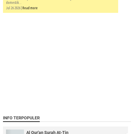
domestik...
Jul 26 2026 |
Read more
INFO TERPOPULER
Al Qur'an Surah At-Tin