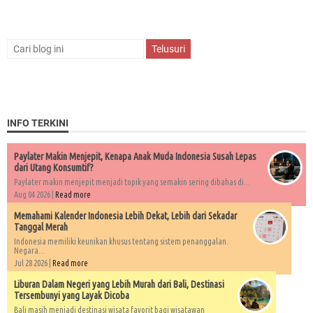
INFO TERKINI
Paylater Makin Menjepit, Kenapa Anak Muda Indonesia Susah Lepas
dari Utang Konsumtif?
Paylater makin menjepit menjadi topik yang semakin sering dibahas di...
Aug 04 2026 |
Read more
Memahami Kalender Indonesia Lebih Dekat, Lebih dari Sekadar
Tanggal Merah
Indonesia memiliki keunikan khusus tentang sistem penanggalan.
Negara...
Jul 28 2026 |
Read more
Liburan Dalam Negeri yang Lebih Murah dari Bali, Destinasi
Tersembunyi yang Layak Dicoba
Bali masih menjadi destinasi wisata favorit bagi wisatawan