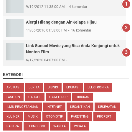
9/19/2012 11:38:00 AM
4 komentar
Alergi Hilang dengan Air Kelapa Hijau
11/06/2016 01:58:00 PM
16 komentar
Link Ganool Movie yang Bisa Anda Kunjungi untuk
Nonton Film
6/17/2020 04:07:00 PM
KATEGORI
APLIKASI
BERITA
BISNIS
EDUKASI
ELEKTRONIKA
FASHION
GADGET
GAYA HIDUP
HIBURAN
ILMU PENGETAHUAN
INTERNET
KECANTIKAN
KESEHATAN
KULINER
MUSIK
OTOMOTIF
PARENTING
PROPERTI
SASTRA
TEKNOLOGI
WANITA
WISATA