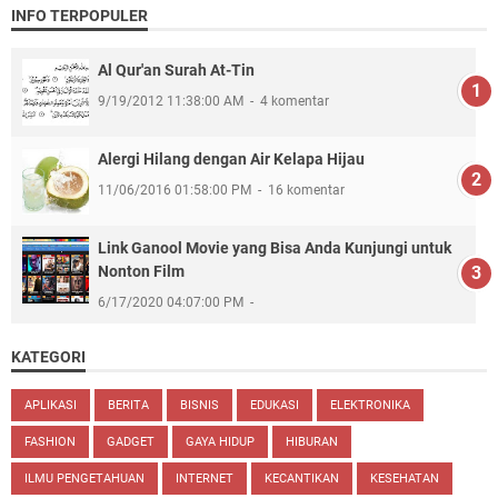
INFO TERPOPULER
Al Qur'an Surah At-Tin
9/19/2012 11:38:00 AM
4 komentar
Alergi Hilang dengan Air Kelapa Hijau
11/06/2016 01:58:00 PM
16 komentar
Link Ganool Movie yang Bisa Anda Kunjungi untuk
Nonton Film
6/17/2020 04:07:00 PM
KATEGORI
APLIKASI
BERITA
BISNIS
EDUKASI
ELEKTRONIKA
FASHION
GADGET
GAYA HIDUP
HIBURAN
ILMU PENGETAHUAN
INTERNET
KECANTIKAN
KESEHATAN