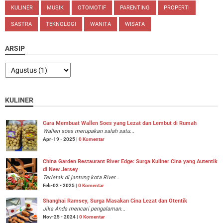
KULINER
MUSIK
OTOMOTIF
PARENTING
PROPERTI
SASTRA
TEKNOLOGI
WANITA
WISATA
ARSIP
KULINER
Cara Membuat Wallen Soes yang Lezat dan Lembut di Rumah
Wallen soes merupakan salah satu...
Apr-19 - 2025 |
0 Komentar
China Garden Restaurant River Edge: Surga Kuliner Cina yang Autentik
di New Jersey
Terletak di jantung kota River...
Feb-02 - 2025 |
0 Komentar
Shanghai Ramsey, Surga Masakan Cina Lezat dan Otentik
Jika Anda mencari pengalaman...
Nov-25 - 2024 |
0 Komentar