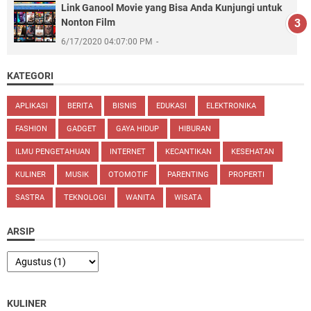
Link Ganool Movie yang Bisa Anda Kunjungi untuk
Nonton Film
6/17/2020 04:07:00 PM
KATEGORI
APLIKASI
BERITA
BISNIS
EDUKASI
ELEKTRONIKA
FASHION
GADGET
GAYA HIDUP
HIBURAN
ILMU PENGETAHUAN
INTERNET
KECANTIKAN
KESEHATAN
KULINER
MUSIK
OTOMOTIF
PARENTING
PROPERTI
SASTRA
TEKNOLOGI
WANITA
WISATA
ARSIP
KULINER