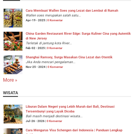
Cara Membuat Wallen Soes yang Lezat dan Lembut di Rumah
Wallen soes merupakan salah satu...
Apr-19 - 2025 |
0 Komentar
China Garden Restaurant River Edge: Surga Kuliner Cina yang Autentik
di New Jersey
Terletak di jantung kota River...
Feb-02 - 2025 |
0 Komentar
Shanghai Ramsey, Surga Masakan Cina Lezat dan Otentik
Jika Anda mencari pengalaman...
Nov-25 - 2024 |
0 Komentar
More »
WISATA
Liburan Dalam Negeri yang Lebih Murah dari Bali, Destinasi
Tersembunyi yang Layak Dicoba
Bali masih menjadi destinasi wisata...
Jul-26 - 2026 |
0 Komentar
Cara Mengurus Visa Schengen dari Indonesia | Panduan Lengkap