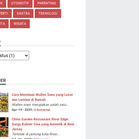
IK
OTOMOTIF
PARENTING
ERTI
SASTRA
TEKNOLOGI
ITA
WISATA
P
NER
Cara Membuat Wallen Soes yang Lezat
dan Lembut di Rumah
Wallen soes merupakan salah satu...
Apr-19 - 2025 |
0 Komentar
China Garden Restaurant River Edge:
Surga Kuliner Cina yang Autentik di New
Jersey
Terletak di jantung kota River...