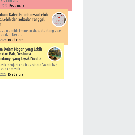
 dibahas di...
 2026 |
Read more
ami Kalender Indonesia Lebih
, Lebih dari Sekadar Tanggal
h
esia memiliki keunikan khusus tentang sistem
ggalan. Negara...
 2026 |
Read more
an Dalam Negeri yang Lebih
 dari Bali, Destinasi
embunyi yang Layak Dicoba
asih menjadi destinasi wisata favorit bagi
awan domestik...
 2026 |
Read more