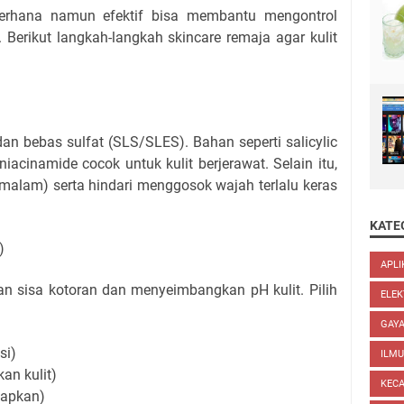
ederhana namun efektif bisa membantu mengontrol
Berikut langkah-langkah skincare remaja agar kulit
dan bebas sulfat (SLS/SLES). Bahan seperti salicylic
u niacinamide cocok untuk kulit berjerawat. Selain itu,
 malam) serta hindari menggosok wajah terlalu keras
KATE
)
APLI
 sisa kotoran dan menyeimbangkan pH kulit. Pilih
ELEK
GAYA
si)
ILM
an kulit)
KEC
bapkan)