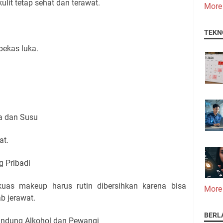
kulit tetap sehat dan terawat.
More
TEKN
bekas luka.
a dan Susu
at.
g Pribadi
kuas makeup harus rutin dibersihkan karena bisa
More
ab jerawat.
BERL
gandung Alkohol dan Pewangi