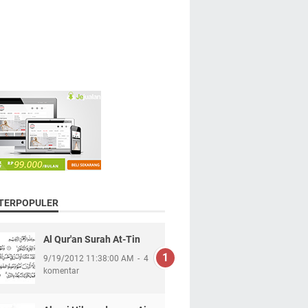
 TERPOPULER
Al Qur'an Surah At-Tin
9/19/2012 11:38:00 AM
4
komentar