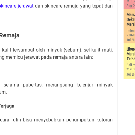
sering
skincare jerawat
dan skincare remaja yang tepat dan
Aug 04
Memah
Dekat
Mera
Indon
 Remaja
penan
Jul 28
Libur
 kulit tersumbat oleh minyak (sebum), sel kulit mati,
Murah
ang memicu jerawat pada remaja antara lain:
Ters
Bali m
wisat
Jul 26
 selama pubertas, merangsang kelenjar minyak
um.
Terjaga
cara rutin bisa menyebabkan penumpukan kotoran