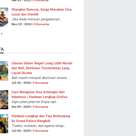
Feb-02 - 2025 |
0 Komentar
Shanghai Ramsey, Surga Masakan Cina
Lezat dan Otentik
Jika Anda mencari pengalaman...
Nov-25 - 2024 |
0 Komentar
 »
TA
Liburan Dalam Negeri yang Lebih Murah
dari Bali, Destinasi Tersembunyi yang
Layak Dicoba
Bali masih menjadi destinasi wisata...
Jul-26 - 2026 |
0 Komentar
Cara Mengurus Visa Schengen dari
Indonesia | Panduan Lengkap GoVisa
Ingin jalan-jalan ke Eropa tapi...
Oct-09 - 2025 |
0 Komentar
Panduan Lengkap dan Tips Berkunjung
ke Grand Palace Bangkok
Tradisi, monarki, dan agama tetap...
Jul-04 - 2025 |
0 Komentar