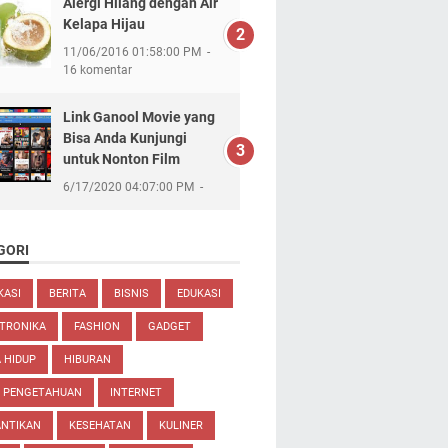
Alergi Hilang dengan Air
Kelapa Hijau
11/06/2016 01:58:00 PM
16 komentar
Link Ganool Movie yang
Bisa Anda Kunjungi
untuk Nonton Film
6/17/2020 04:07:00 PM
GORI
KASI
BERITA
BISNIS
EDUKASI
TRONIKA
FASHION
GADGET
 HIDUP
HIBURAN
U PENGETAHUAN
INTERNET
ANTIKAN
KESEHATAN
KULINER