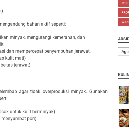
MUS
n)
PROP
WAN
mengandung bahan aktif seperti:
ikan minyak, mengurangi kemerahan, dan
ARSI
it.
masi dan mempercepat penyembuhan jerawat.
s kulit mati)
bekas jerawat)
KULI
 pelembap agar tidak overproduksi minyak. Gunakan
erti:
ocok untuk kulit berminyak)
 menyumbat pori)