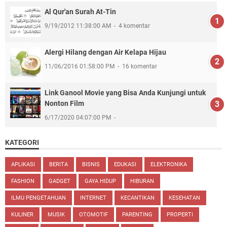
Al Qur'an Surah At-Tin
9/19/2012 11:38:00 AM
4 komentar
Alergi Hilang dengan Air Kelapa Hijau
11/06/2016 01:58:00 PM
16 komentar
Link Ganool Movie yang Bisa Anda Kunjungi untuk
Nonton Film
6/17/2020 04:07:00 PM
KATEGORI
APLIKASI
BERITA
BISNIS
EDUKASI
ELEKTRONIKA
FASHION
GADGET
GAYA HIDUP
HIBURAN
ILMU PENGETAHUAN
INTERNET
KECANTIKAN
KESEHATAN
KULINER
MUSIK
OTOMOTIF
PARENTING
PROPERTI