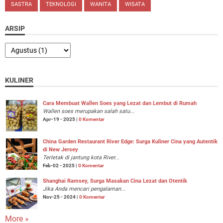
SASTRA
TEKNOLOGI
WANITA
WISATA
ARSIP
KULINER
Cara Membuat Wallen Soes yang Lezat dan Lembut di Rumah
Wallen soes merupakan salah satu...
Apr-19 - 2025 |
0 Komentar
China Garden Restaurant River Edge: Surga Kuliner Cina yang Autentik
di New Jersey
Terletak di jantung kota River...
Feb-02 - 2025 |
0 Komentar
Shanghai Ramsey, Surga Masakan Cina Lezat dan Otentik
Jika Anda mencari pengalaman...
Nov-25 - 2024 |
0 Komentar
More »