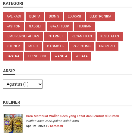
KATEGORI
APLIKASI
BERITA
BISNIS
EDUKASI
ELEKTRONIKA
FASHION
GADGET
GAYA HIDUP
HIBURAN
ILMU PENGETAHUAN
INTERNET
KECANTIKAN
KESEHATAN
KULINER
MUSIK
OTOMOTIF
PARENTING
PROPERTI
SASTRA
TEKNOLOGI
WANITA
WISATA
ARSIP
KULINER
Cara Membuat Wallen Soes yang Lezat dan Lembut di Rumah
Wallen soes merupakan salah satu...
Apr-19 - 2025 |
0 Komentar