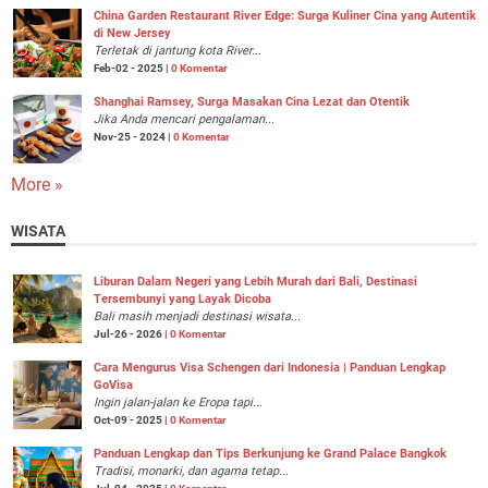
China Garden Restaurant River Edge: Surga Kuliner Cina yang Autentik
di New Jersey
Terletak di jantung kota River...
Feb-02 - 2025 |
0 Komentar
Shanghai Ramsey, Surga Masakan Cina Lezat dan Otentik
Jika Anda mencari pengalaman...
Nov-25 - 2024 |
0 Komentar
More »
WISATA
Liburan Dalam Negeri yang Lebih Murah dari Bali, Destinasi
Tersembunyi yang Layak Dicoba
Bali masih menjadi destinasi wisata...
Jul-26 - 2026 |
0 Komentar
Cara Mengurus Visa Schengen dari Indonesia | Panduan Lengkap
GoVisa
Ingin jalan-jalan ke Eropa tapi...
Oct-09 - 2025 |
0 Komentar
Panduan Lengkap dan Tips Berkunjung ke Grand Palace Bangkok
Tradisi, monarki, dan agama tetap...