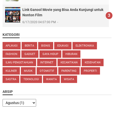
Link Ganool Movie yang Bisa Anda Kunjungi untuk
Nonton Film
6/17/2020 04:07:00 PM
KATEGORI
APLIKASI
BERITA
BISNIS
EDUKASI
ELEKTRONIKA
FASHION
GADGET
GAYA HIDUP
HIBURAN
ILMU PENGETAHUAN
INTERNET
KECANTIKAN
KESEHATAN
KULINER
MUSIK
OTOMOTIF
PARENTING
PROPERTI
SASTRA
TEKNOLOGI
WANITA
WISATA
ARSIP