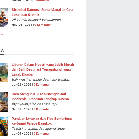
Feb-02 - 2025 |
0 Komentar
Shanghai Ramsey, Surga Masakan Cina
Lezat dan Otentik
Jika Anda mencari pengalaman...
Nov-25 - 2024 |
0 Komentar
 »
TA
Liburan Dalam Negeri yang Lebih Murah
dari Bali, Destinasi Tersembunyi yang
Layak Dicoba
Bali masih menjadi destinasi wisata...
Jul-26 - 2026 |
0 Komentar
Cara Mengurus Visa Schengen dari
Indonesia | Panduan Lengkap GoVisa
Ingin jalan-jalan ke Eropa tapi...
Oct-09 - 2025 |
0 Komentar
Panduan Lengkap dan Tips Berkunjung
ke Grand Palace Bangkok
Tradisi, monarki, dan agama tetap...
Jul-04 - 2025 |
0 Komentar