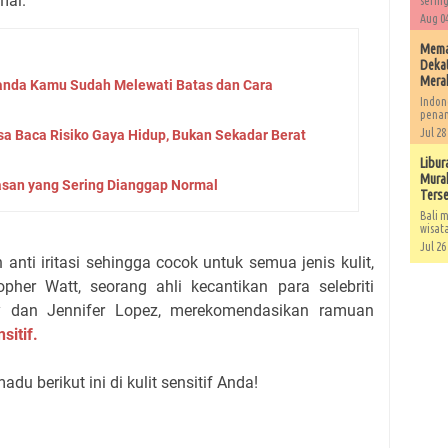
mal.
sering
Aug 04
Memah
Dekat
Mera
Tanda Kamu Sudah Melewati Batas dan Cara
Indon
penan
Jul 28
sa Baca Risiko Gaya Hidup, Bukan Sekadar Berat
Libur
Murah
san yang Sering Dianggap Normal
Ters
Bali m
wisat
Jul 26
ti iritasi sehingga cocok untuk semua jenis kulit,
topher Watt, seorang ahli kecantikan para selebriti
rry dan Jennifer Lopez, merekomendasikan ramuan
sitif.
u berikut ini di kulit sensitif Anda!