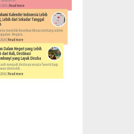
 dibahas di...
 2026 |
Read more
ami Kalender Indonesia Lebih
, Lebih dari Sekadar Tanggal
h
esia memiliki keunikan khusus tentang sistem
ggalan. Negara...
 2026 |
Read more
an Dalam Negeri yang Lebih
 dari Bali, Destinasi
embunyi yang Layak Dicoba
asih menjadi destinasi wisata favorit bagi
awan domestik...
 2026 |
Read more