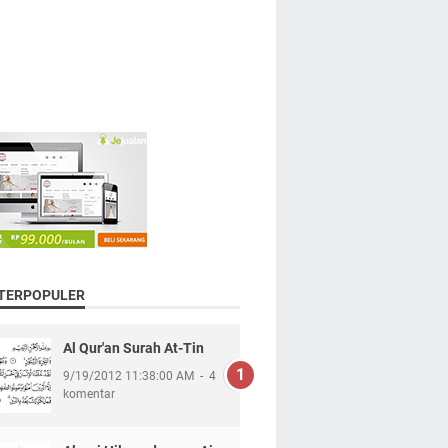
 TERPOPULER
Al Qur'an Surah At-Tin
9/19/2012 11:38:00 AM
4
komentar