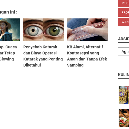
MUS
an ini :
PROP
WAN
ARSI
api Cuaca
Penyebab Katarak
KB Alami, Alternatif
ar Tetap
dan Biaya Operasi
Kontrasepsi yang
Glowing
Katarak yang Penting
Aman dan Tanpa Efek
Diketahui
Samping
KULI