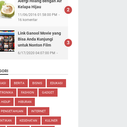
Alergi Hilang dengan Air
Kelapa Hijau
11/06/2016 01:58:00 PM
16 komentar
Link Ganool Movie yang
Bisa Anda Kunjungi
untuk Nonton Film
6/17/2020 04:07:00 PM
GORI
KASI
BERITA
BISNIS
EDUKASI
TRONIKA
FASHION
GADGET
 HIDUP
HIBURAN
U PENGETAHUAN
INTERNET
ANTIKAN
KESEHATAN
KULINER