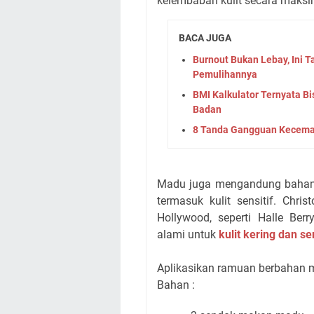
kelembaban kulit secara maksi
BACA JUGA
Burnout Bukan Lebay, Ini 
Pemulihannya
BMI Kalkulator Ternyata Bi
Badan
8 Tanda Gangguan Kecema
Madu juga mengandung bahan an
termasuk kulit sensitif. Chris
Hollywood, seperti Halle Be
alami untuk
kulit kering dan sen
Aplikasikan ramuan berbahan mad
Bahan :