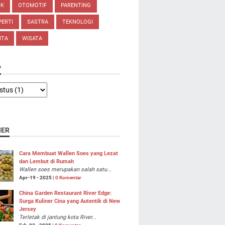
IK
OTOMOTIF
PARENTING
ERTI
SASTRA
TEKNOLOGI
ITA
WISATA
P
NER
Cara Membuat Wallen Soes yang Lezat
dan Lembut di Rumah
Wallen soes merupakan salah satu...
Apr-19 - 2025 |
0 Komentar
China Garden Restaurant River Edge:
Surga Kuliner Cina yang Autentik di New
Jersey
Terletak di jantung kota River...