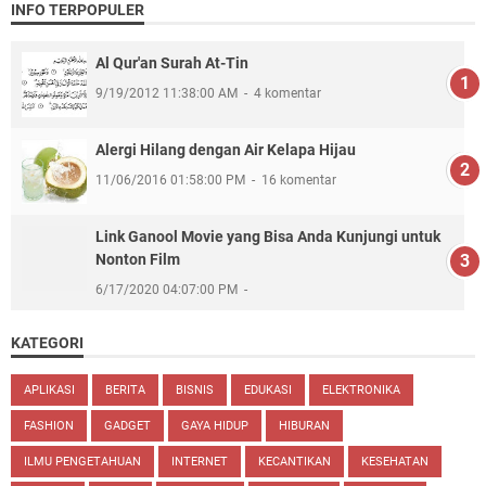
INFO TERPOPULER
Al Qur'an Surah At-Tin
9/19/2012 11:38:00 AM
4 komentar
Alergi Hilang dengan Air Kelapa Hijau
11/06/2016 01:58:00 PM
16 komentar
Link Ganool Movie yang Bisa Anda Kunjungi untuk
Nonton Film
6/17/2020 04:07:00 PM
KATEGORI
APLIKASI
BERITA
BISNIS
EDUKASI
ELEKTRONIKA
FASHION
GADGET
GAYA HIDUP
HIBURAN
ILMU PENGETAHUAN
INTERNET
KECANTIKAN
KESEHATAN