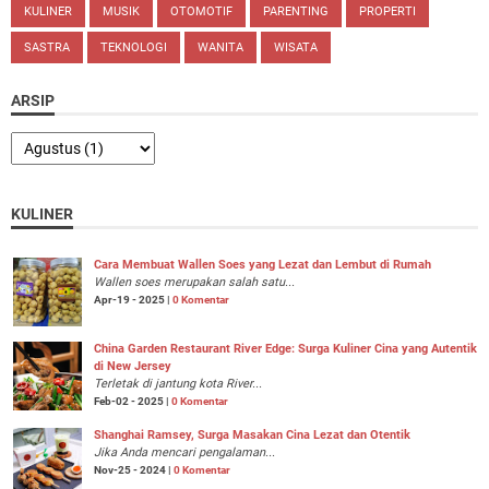
KULINER
MUSIK
OTOMOTIF
PARENTING
PROPERTI
SASTRA
TEKNOLOGI
WANITA
WISATA
ARSIP
KULINER
Cara Membuat Wallen Soes yang Lezat dan Lembut di Rumah
Wallen soes merupakan salah satu...
Apr-19 - 2025 |
0 Komentar
China Garden Restaurant River Edge: Surga Kuliner Cina yang Autentik
di New Jersey
Terletak di jantung kota River...
Feb-02 - 2025 |
0 Komentar
Shanghai Ramsey, Surga Masakan Cina Lezat dan Otentik
Jika Anda mencari pengalaman...
Nov-25 - 2024 |
0 Komentar