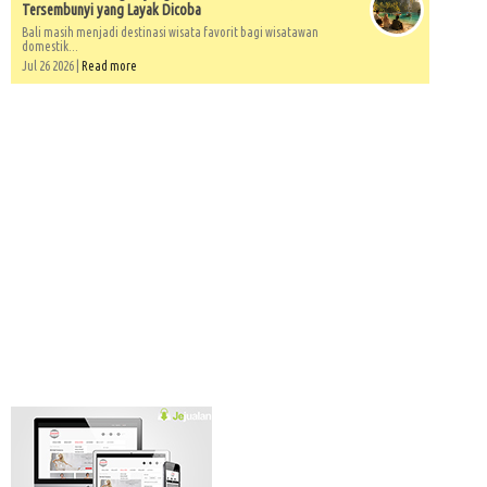
Tersembunyi yang Layak Dicoba
Bali masih menjadi destinasi wisata favorit bagi wisatawan
domestik...
Jul 26 2026 |
Read more