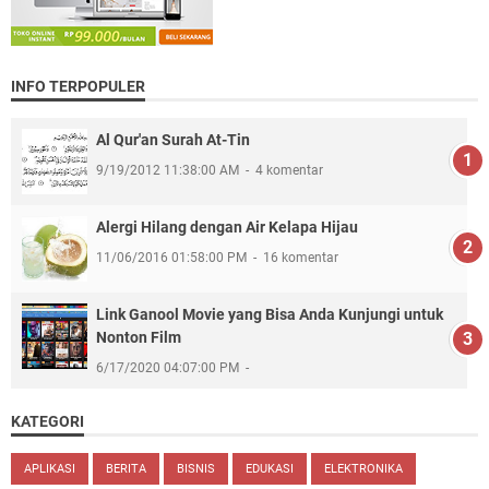
INFO TERPOPULER
Al Qur'an Surah At-Tin
9/19/2012 11:38:00 AM
4 komentar
Alergi Hilang dengan Air Kelapa Hijau
11/06/2016 01:58:00 PM
16 komentar
Link Ganool Movie yang Bisa Anda Kunjungi untuk
Nonton Film
6/17/2020 04:07:00 PM
KATEGORI
APLIKASI
BERITA
BISNIS
EDUKASI
ELEKTRONIKA