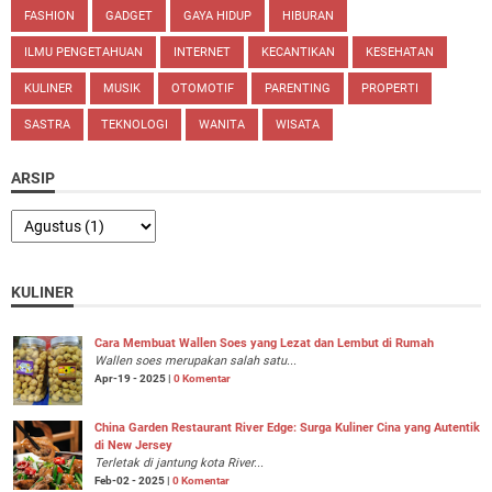
FASHION
GADGET
GAYA HIDUP
HIBURAN
ILMU PENGETAHUAN
INTERNET
KECANTIKAN
KESEHATAN
KULINER
MUSIK
OTOMOTIF
PARENTING
PROPERTI
SASTRA
TEKNOLOGI
WANITA
WISATA
ARSIP
KULINER
Cara Membuat Wallen Soes yang Lezat dan Lembut di Rumah
Wallen soes merupakan salah satu...
Apr-19 - 2025 |
0 Komentar
China Garden Restaurant River Edge: Surga Kuliner Cina yang Autentik
di New Jersey
Terletak di jantung kota River...
Feb-02 - 2025 |
0 Komentar