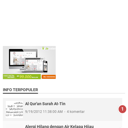
INFO TERPOPULER
Al Qur'an Surah At-Tin
9/19/2012 11:38:00 AM
4 komentar
Alergi Hilang dengan Air Kelapa Hijau