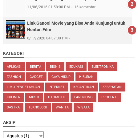
11/06/2016 01:58:00 PM
16 komentar
Link Ganool Movie yang Bisa Anda Kunjungi untuk
Nonton Film
6/17/2020 04:07:00 PM
KATEGORI
APLIKASI
BERITA
BISNIS
EDUKASI
ELEKTRONIKA
FASHION
GADGET
GAYA HIDUP
HIBURAN
ILMU PENGETAHUAN
INTERNET
KECANTIKAN
KESEHATAN
KULINER
MUSIK
OTOMOTIF
PARENTING
PROPERTI
SASTRA
TEKNOLOGI
WANITA
WISATA
ARSIP