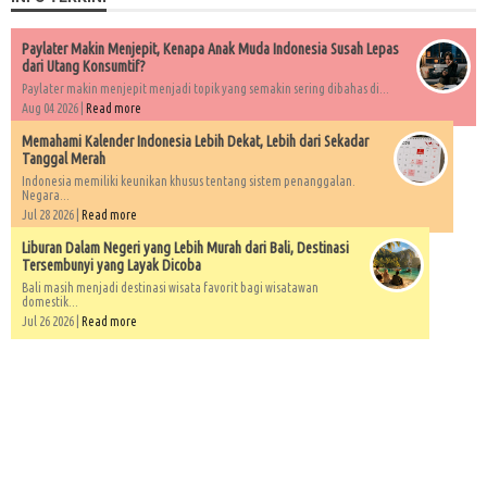
Paylater Makin Menjepit, Kenapa Anak Muda Indonesia Susah Lepas
dari Utang Konsumtif?
Paylater makin menjepit menjadi topik yang semakin sering dibahas di...
Aug 04 2026 |
Read more
Memahami Kalender Indonesia Lebih Dekat, Lebih dari Sekadar
Tanggal Merah
Indonesia memiliki keunikan khusus tentang sistem penanggalan.
Negara...
Jul 28 2026 |
Read more
Liburan Dalam Negeri yang Lebih Murah dari Bali, Destinasi
Tersembunyi yang Layak Dicoba
Bali masih menjadi destinasi wisata favorit bagi wisatawan
domestik...
Jul 26 2026 |
Read more