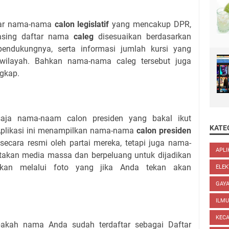
ftar nama-nama
calon legislatif
yang mencakup DPR,
asing daftar nama
caleg
disesuaikan berdasarkan
pendukungnya, serta informasi jumlah kursi yang
 wilayah. Bahkan nama-nama caleg tersebut juga
ngkap.
saja nama-naam calon presiden yang bakal ikut
KATE
 Aplikasi ini menampilkan nama-nama
calon presiden
 secara resmi oleh partai mereka, tetapi juga nama-
APLI
takan media massa dan berpeluang untuk dijadikan
lkan melalui foto yang jika Anda tekan akan
ELEK
GAYA
ILM
KEC
akah nama Anda sudah terdaftar sebagai Daftar