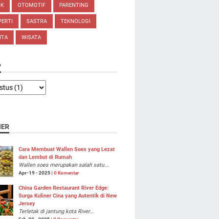
IK
OTOMOTIF
PARENTING
ERTI
SASTRA
TEKNOLOGI
ITA
WISATA
P
NER
Cara Membuat Wallen Soes yang Lezat
dan Lembut di Rumah
Wallen soes merupakan salah satu...
Apr-19 - 2025 |
0 Komentar
China Garden Restaurant River Edge:
Surga Kuliner Cina yang Autentik di New
Jersey
Terletak di jantung kota River...