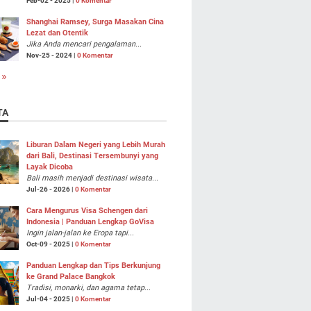
Feb-02 - 2025 |
0 Komentar
Shanghai Ramsey, Surga Masakan Cina
Lezat dan Otentik
Jika Anda mencari pengalaman...
Nov-25 - 2024 |
0 Komentar
 »
TA
Liburan Dalam Negeri yang Lebih Murah
dari Bali, Destinasi Tersembunyi yang
Layak Dicoba
Bali masih menjadi destinasi wisata...
Jul-26 - 2026 |
0 Komentar
Cara Mengurus Visa Schengen dari
Indonesia | Panduan Lengkap GoVisa
Ingin jalan-jalan ke Eropa tapi...
Oct-09 - 2025 |
0 Komentar
Panduan Lengkap dan Tips Berkunjung
ke Grand Palace Bangkok
Tradisi, monarki, dan agama tetap...
Jul-04 - 2025 |
0 Komentar