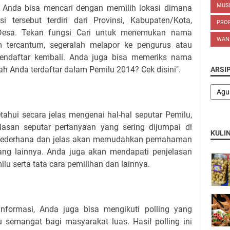
MUS
a Anda bisa mencari dengan memilih lokasi dimana
si tersebut terdiri dari Provinsi, Kabupaten/Kota,
PROP
/Desa. Tekan fungsi Cari untuk menemukan nama
WAN
 tercantum, segeralah melapor ke pengurus atau
endaftar kembali. Anda juga bisa memeriks nama
h Anda terdaftar dalam Pemilu 2014? Cek disini".
ARSI
hui secara jelas mengenai hal-hal seputar Pemilu,
elasan seputar pertanyaan yang sering dijumpai di
KULI
 sederhana dan jelas akan memudahkan pemahaman
ang lainnya. Anda juga akan mendapati penjelasan
lu serta tata cara pemilihan dan lainnya.
formasi, Anda juga bisa mengikuti polling yang
u semangat bagi masyarakat luas. Hasil polling ini