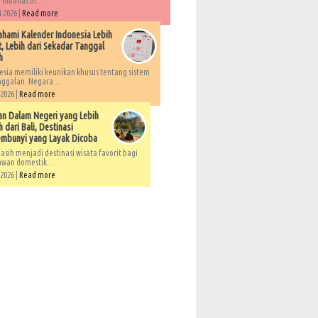
 dibahas di...
 2026 |
Read more
ami Kalender Indonesia Lebih
, Lebih dari Sekadar Tanggal
h
esia memiliki keunikan khusus tentang sistem
ggalan. Negara...
 2026 |
Read more
an Dalam Negeri yang Lebih
 dari Bali, Destinasi
embunyi yang Layak Dicoba
asih menjadi destinasi wisata favorit bagi
awan domestik...
 2026 |
Read more