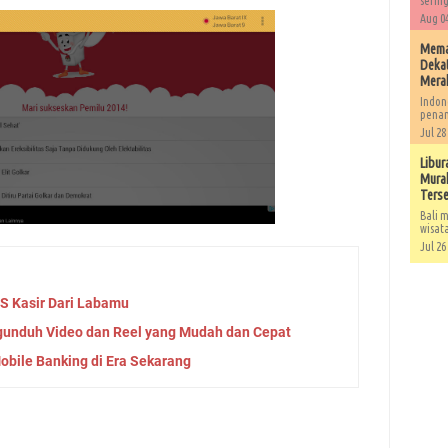
sering
Aug 04
Memah
Dekat
Mera
Indon
penan
Jul 28
Libur
Murah
Ters
Bali m
wisat
Jul 26
OS Kasir Dari Labamu
ngunduh Video dan Reel yang Mudah dan Cepat
bile Banking di Era Sekarang