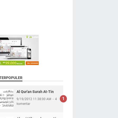
 TERPOPULER
Al Qur'an Surah At-Tin
9/19/2012 11:38:00 AM
4
komentar