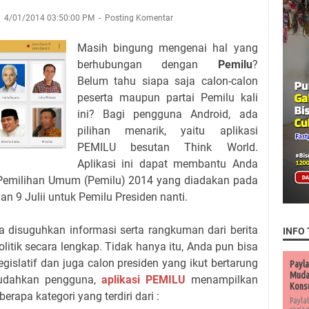
4/01/2014 03:50:00 PM
Posting Komentar
Masih bingung mengenai hal yang
berhubungan dengan
Pemilu
?
Belum tahu siapa saja calon-calon
peserta maupun partai Pemilu kali
ini? Bagi pengguna Android, ada
pilihan menarik, yaitu aplikasi
PEMILU besutan Think World.
Aplikasi ini dapat membantu Anda
 Pemilihan Umum (Pemilu) 2014 yang diadakan pada
dan 9 Julii untuk Pemilu Presiden nanti.
da disuguhkan informasi serta rangkuman dari berita
INFO 
olitik secara lengkap. Tidak hanya itu, Anda pun bisa
islatif dan juga calon presiden yang ikut bertarung
Payla
Muda 
mudahkan pengguna,
aplikasi PEMILU
menampilkan
Kons
rapa kategori yang terdiri dari :
Payla