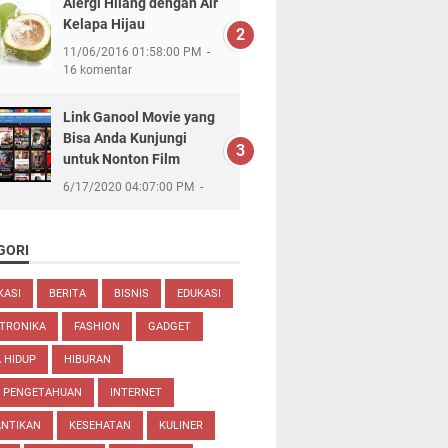
Alergi Hilang dengan Air
Kelapa Hijau
11/06/2016 01:58:00 PM
16 komentar
Link Ganool Movie yang
Bisa Anda Kunjungi
untuk Nonton Film
6/17/2020 04:07:00 PM
GORI
KASI
BERITA
BISNIS
EDUKASI
TRONIKA
FASHION
GADGET
 HIDUP
HIBURAN
U PENGETAHUAN
INTERNET
ANTIKAN
KESEHATAN
KULINER