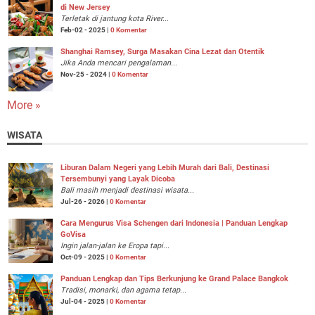
di New Jersey
Terletak di jantung kota River...
Feb-02 - 2025 |
0 Komentar
Shanghai Ramsey, Surga Masakan Cina Lezat dan Otentik
Jika Anda mencari pengalaman...
Nov-25 - 2024 |
0 Komentar
More »
WISATA
Liburan Dalam Negeri yang Lebih Murah dari Bali, Destinasi
Tersembunyi yang Layak Dicoba
Bali masih menjadi destinasi wisata...
Jul-26 - 2026 |
0 Komentar
Cara Mengurus Visa Schengen dari Indonesia | Panduan Lengkap
GoVisa
Ingin jalan-jalan ke Eropa tapi...
Oct-09 - 2025 |
0 Komentar
Panduan Lengkap dan Tips Berkunjung ke Grand Palace Bangkok
Tradisi, monarki, dan agama tetap...
Jul-04 - 2025 |
0 Komentar