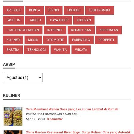
APLIKASI
BERITA
BISNIS
EDUKASI
ELEKTRONIKA
FASHION
GADGET
GAYA HIDUP
HIBURAN
ILMU PENGETAHUAN
INTERNET
KECANTIKAN
KESEHATAN
KULINER
MUSIK
OTOMOTIF
PARENTING
PROPERTI
SASTRA
TEKNOLOGI
WANITA
WISATA
ARSIP
KULINER
Cara Membuat Wallen Soes yang Lezat dan Lembut di Rumah
Wallen soes merupakan salah satu...
Apr-19 - 2025 |
0 Komentar
China Garden Restaurant River Edge: Surga Kuliner Cina yang Autentik