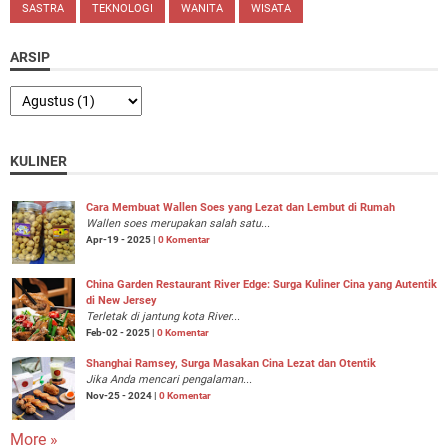
SASTRA
TEKNOLOGI
WANITA
WISATA
ARSIP
KULINER
Cara Membuat Wallen Soes yang Lezat dan Lembut di Rumah
Wallen soes merupakan salah satu...
Apr-19 - 2025 |
0 Komentar
China Garden Restaurant River Edge: Surga Kuliner Cina yang Autentik
di New Jersey
Terletak di jantung kota River...
Feb-02 - 2025 |
0 Komentar
Shanghai Ramsey, Surga Masakan Cina Lezat dan Otentik
Jika Anda mencari pengalaman...
Nov-25 - 2024 |
0 Komentar
More »