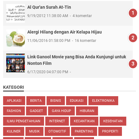
Al Qur'an Surah At-Tin
9/19/2012 11:38:00 AM
4 komentar
Alergi Hilang dengan Air Kelapa Hijau
11/06/2016 01:58:00 PM
16 komentar
Link Ganool Movie yang Bisa Anda Kunjungi untuk
Nonton Film
6/17/2020 04:07:00 PM
KATEGORI
APLIKASI
BERITA
BISNIS
EDUKASI
ELEKTRONIKA
FASHION
GADGET
GAYA HIDUP
HIBURAN
ILMU PENGETAHUAN
INTERNET
KECANTIKAN
KESEHATAN
KULINER
MUSIK
OTOMOTIF
PARENTING
PROPERTI