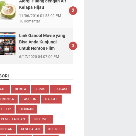
Alergi Hilang dengan Air
Kelapa Hijau
11/06/2016 01:58:00 PM
16 komentar
Link Ganool Movie yang
Bisa Anda Kunjungi
untuk Nonton Film
6/17/2020 04:07:00 PM
GORI
KASI
BERITA
BISNIS
EDUKASI
TRONIKA
FASHION
GADGET
 HIDUP
HIBURAN
U PENGETAHUAN
INTERNET
ANTIKAN
KESEHATAN
KULINER