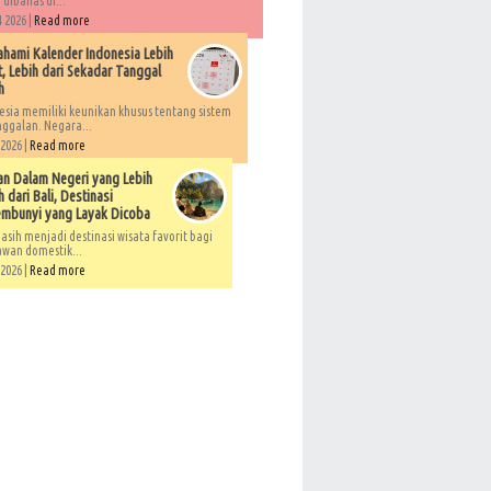
 dibahas di...
 2026 |
Read more
ami Kalender Indonesia Lebih
, Lebih dari Sekadar Tanggal
h
esia memiliki keunikan khusus tentang sistem
ggalan. Negara...
 2026 |
Read more
an Dalam Negeri yang Lebih
 dari Bali, Destinasi
embunyi yang Layak Dicoba
asih menjadi destinasi wisata favorit bagi
awan domestik...
 2026 |
Read more