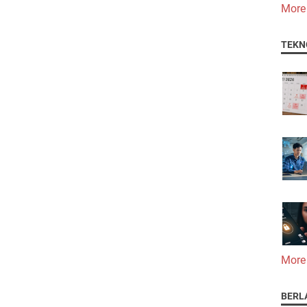
More
TEKN
More
BERL