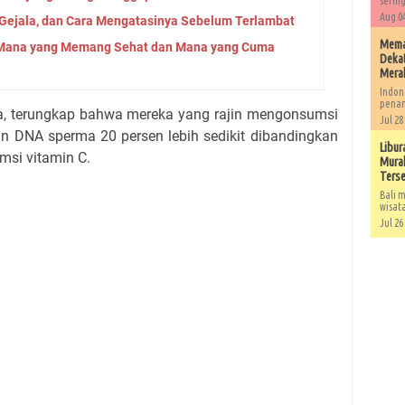
sering
Aug 04
 Gejala, dan Cara Mengatasinya Sebelum Terlambat
Memah
: Mana yang Memang Sehat dan Mana yang Cuma
Dekat
Mera
Indon
penan
ia, terungkap bahwa mereka yang rajin mengonsumsi
Jul 28
n DNA sperma 20 persen lebih sedikit dibandingkan
Libur
si vitamin C.
Murah
Ters
Bali m
wisat
Jul 26