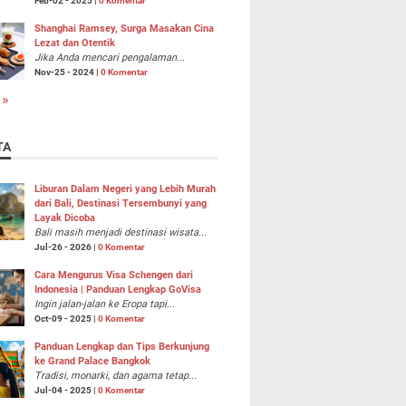
Feb-02 - 2025 |
0 Komentar
Shanghai Ramsey, Surga Masakan Cina
Lezat dan Otentik
Jika Anda mencari pengalaman...
Nov-25 - 2024 |
0 Komentar
 »
TA
Liburan Dalam Negeri yang Lebih Murah
dari Bali, Destinasi Tersembunyi yang
Layak Dicoba
Bali masih menjadi destinasi wisata...
Jul-26 - 2026 |
0 Komentar
Cara Mengurus Visa Schengen dari
Indonesia | Panduan Lengkap GoVisa
Ingin jalan-jalan ke Eropa tapi...
Oct-09 - 2025 |
0 Komentar
Panduan Lengkap dan Tips Berkunjung
ke Grand Palace Bangkok
Tradisi, monarki, dan agama tetap...
Jul-04 - 2025 |
0 Komentar