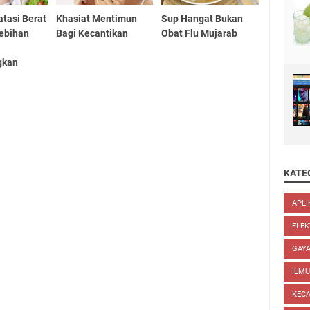
tasi Berat
Khasiat Mentimun
Sup Hangat Bukan
ebihan
Bagi Kecantikan
Obat Flu Mujarab
gkan
KATE
APLI
ELEK
GAYA
ILM
KEC