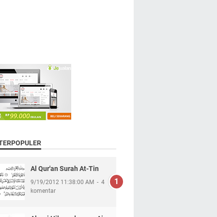
 TERPOPULER
Al Qur'an Surah At-Tin
9/19/2012 11:38:00 AM
4
komentar