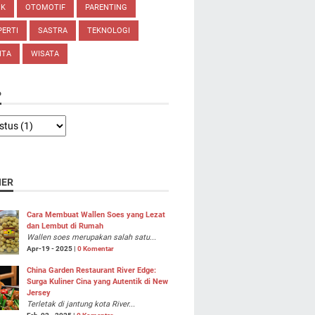
IK
OTOMOTIF
PARENTING
ERTI
SASTRA
TEKNOLOGI
ITA
WISATA
P
NER
Cara Membuat Wallen Soes yang Lezat
dan Lembut di Rumah
Wallen soes merupakan salah satu...
Apr-19 - 2025 |
0 Komentar
China Garden Restaurant River Edge:
Surga Kuliner Cina yang Autentik di New
Jersey
Terletak di jantung kota River...