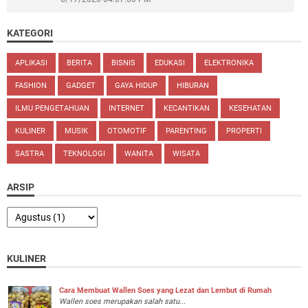
KATEGORI
APLIKASI
BERITA
BISNIS
EDUKASI
ELEKTRONIKA
FASHION
GADGET
GAYA HIDUP
HIBURAN
ILMU PENGETAHUAN
INTERNET
KECANTIKAN
KESEHATAN
KULINER
MUSIK
OTOMOTIF
PARENTING
PROPERTI
SASTRA
TEKNOLOGI
WANITA
WISATA
ARSIP
KULINER
Cara Membuat Wallen Soes yang Lezat dan Lembut di Rumah
Wallen soes merupakan salah satu...