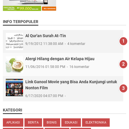
INFO TERPOPULER
Al Qur'an Surah At-Tin
9/19/2012 11:38:00 AM
4 komentar
Alergi Hilang dengan Air Kelapa Hijau
11/06/2016 01:58:00 PM
16 komentar
Link Ganool Movie yang Bisa Anda Kunjungi untuk
Nonton Film
6/17/2020 04:07:00 PM
KATEGORI
APLIKASI
BERITA
BISNIS
EDUKASI
ELEKTRONIKA