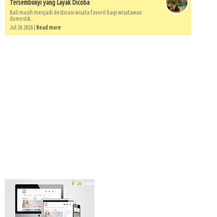
Tersembunyi yang Layak Dicoba
Bali masih menjadi destinasi wisata favorit bagi wisatawan
domestik...
Jul 26 2026 |
Read more