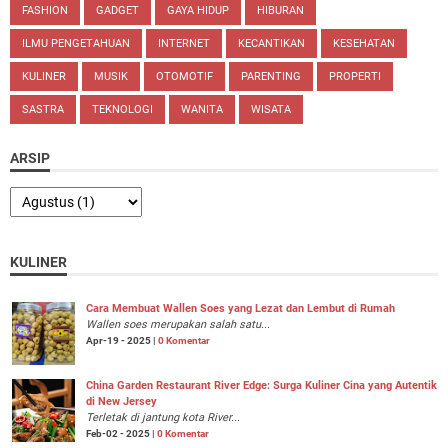
FASHION
GADGET
GAYA HIDUP
HIBURAN
ILMU PENGETAHUAN
INTERNET
KECANTIKAN
KESEHATAN
KULINER
MUSIK
OTOMOTIF
PARENTING
PROPERTI
SASTRA
TEKNOLOGI
WANITA
WISATA
ARSIP
KULINER
Cara Membuat Wallen Soes yang Lezat dan Lembut di Rumah
Wallen soes merupakan salah satu...
Apr-19 - 2025 |
0 Komentar
China Garden Restaurant River Edge: Surga Kuliner Cina yang Autentik
di New Jersey
Terletak di jantung kota River...
Feb-02 - 2025 |
0 Komentar