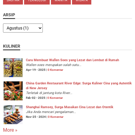
SASTRA
TEKNOLOGI
WANITA
WISATA
ARSIP
KULINER
Cara Membuat Wallen Soes yang Lezat dan Lembut di Rumah
Wallen soes merupakan salah satu...
Apr-19 - 2025 |
0 Komentar
China Garden Restaurant River Edge: Surga Kuliner Cina yang Autentik
di New Jersey
Terletak di jantung kota River...
Feb-02 - 2025 |
0 Komentar
Shanghai Ramsey, Surga Masakan Cina Lezat dan Otentik
Jika Anda mencari pengalaman...
Nov-25 - 2024 |
0 Komentar
More »