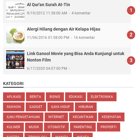
Al Qur'an Surah At-Tin
9/19/2012 11:38:00 AM
4 komentar
Alergi Hilang dengan Air Kelapa Hijau
11/06/2016 01:58:00 PM
16 komentar
Link Ganool Movie yang Bisa Anda Kunjungi untuk
Nonton Film
6/17/2020 04:07:00 PM
KATEGORI
APLIKASI
BERITA
BISNIS
EDUKASI
ELEKTRONIKA
FASHION
GADGET
GAYA HIDUP
HIBURAN
ILMU PENGETAHUAN
INTERNET
KECANTIKAN
KESEHATAN
KULINER
MUSIK
OTOMOTIF
PARENTING
PROPERTI