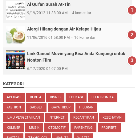
Al Qur'an Surah At-Tin
9/19/2012 11:38:00 AM
4 komentar
Alergi Hilang dengan Air Kelapa Hijau
11/06/2016 01:58:00 PM
16 komentar
Link Ganool Movie yang Bisa Anda Kunjungi untuk
Nonton Film
6/17/2020 04:07:00 PM
KATEGORI
APLIKASI
BERITA
BISNIS
EDUKASI
ELEKTRONIKA
FASHION
GADGET
GAYA HIDUP
HIBURAN
ILMU PENGETAHUAN
INTERNET
KECANTIKAN
KESEHATAN
KULINER
MUSIK
OTOMOTIF
PARENTING
PROPERTI
SASTRA
TEKNOLOGI
WANITA
WISATA