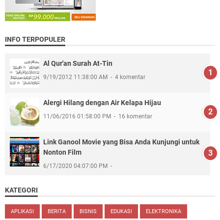
INFO TERPOPULER
Al Qur'an Surah At-Tin
9/19/2012 11:38:00 AM
4 komentar
Alergi Hilang dengan Air Kelapa Hijau
11/06/2016 01:58:00 PM
16 komentar
Link Ganool Movie yang Bisa Anda Kunjungi untuk
Nonton Film
6/17/2020 04:07:00 PM
KATEGORI
APLIKASI
BERITA
BISNIS
EDUKASI
ELEKTRONIKA