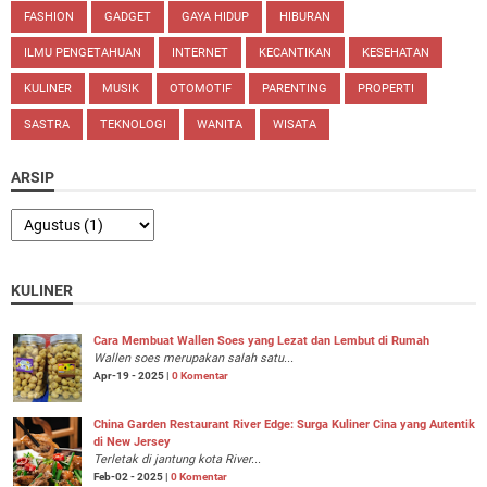
FASHION
GADGET
GAYA HIDUP
HIBURAN
ILMU PENGETAHUAN
INTERNET
KECANTIKAN
KESEHATAN
KULINER
MUSIK
OTOMOTIF
PARENTING
PROPERTI
SASTRA
TEKNOLOGI
WANITA
WISATA
ARSIP
KULINER
Cara Membuat Wallen Soes yang Lezat dan Lembut di Rumah
Wallen soes merupakan salah satu...
Apr-19 - 2025 |
0 Komentar
China Garden Restaurant River Edge: Surga Kuliner Cina yang Autentik
di New Jersey
Terletak di jantung kota River...
Feb-02 - 2025 |
0 Komentar