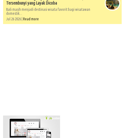
Tersembunyi yang Layak Dicoba
Bali masih menjadi destinasi wisata favorit bagi wisatawan
domestik...
Jul 26 2026 |
Read more