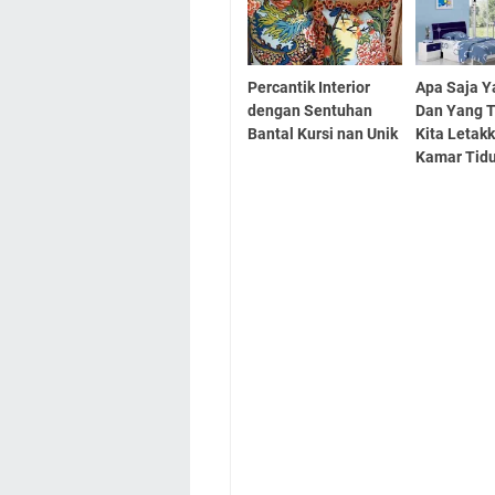
Percantik Interior
Apa Saja Y
dengan Sentuhan
Dan Yang T
Bantal Kursi nan Unik
Kita Letakk
Kamar Tid