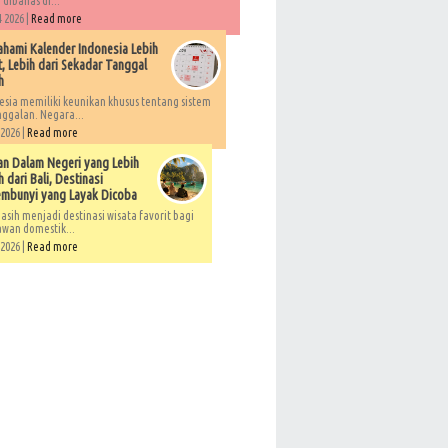
 dibahas di...
 2026 |
Read more
ami Kalender Indonesia Lebih
, Lebih dari Sekadar Tanggal
h
esia memiliki keunikan khusus tentang sistem
ggalan. Negara...
 2026 |
Read more
an Dalam Negeri yang Lebih
 dari Bali, Destinasi
embunyi yang Layak Dicoba
asih menjadi destinasi wisata favorit bagi
awan domestik...
 2026 |
Read more