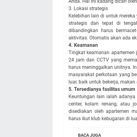
Anda. Hal ini kadang dicari ol
3. Lokasi strategis
Kelebihan lain di untuk mereka 
strategis dan tepat di ten
dibandingkan harus bermacet
aktivitas. Otomatis akan ada eks
4. Keamanan
Tingkat keamanan apartemen j
24 jam dan CCTV yang memant
harus meninggalkan unitnya. I
masyarakat perkotaan yang be
luar, baik untuk bekerja, makan 
5. Tersedianya fasilitas umum
Keuntungan lain ialah adanya 
center, kolam renang, atau j
disediakan oleh apartemen m
harus ikut klub kebugaran di lu
BACA JUGA