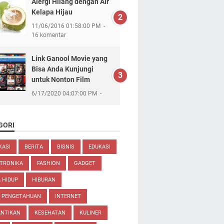
Alergi Hilang dengan Air
Kelapa Hijau
11/06/2016 01:58:00 PM
16 komentar
Link Ganool Movie yang
Bisa Anda Kunjungi
untuk Nonton Film
6/17/2020 04:07:00 PM
GORI
KASI
BERITA
BISNIS
EDUKASI
TRONIKA
FASHION
GADGET
 HIDUP
HIBURAN
U PENGETAHUAN
INTERNET
ANTIKAN
KESEHATAN
KULINER