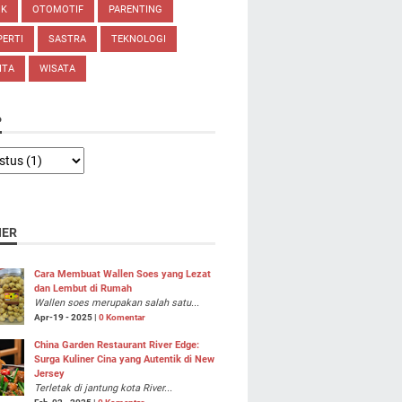
IK
OTOMOTIF
PARENTING
ERTI
SASTRA
TEKNOLOGI
ITA
WISATA
P
NER
Cara Membuat Wallen Soes yang Lezat
dan Lembut di Rumah
Wallen soes merupakan salah satu...
Apr-19 - 2025 |
0 Komentar
China Garden Restaurant River Edge:
Surga Kuliner Cina yang Autentik di New
Jersey
Terletak di jantung kota River...