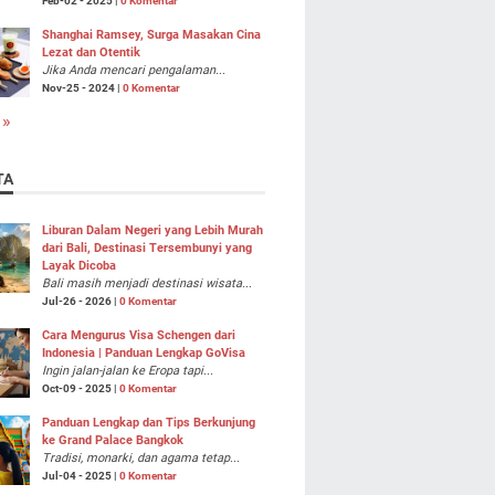
Feb-02 - 2025 |
0 Komentar
Shanghai Ramsey, Surga Masakan Cina
Lezat dan Otentik
Jika Anda mencari pengalaman...
Nov-25 - 2024 |
0 Komentar
 »
TA
Liburan Dalam Negeri yang Lebih Murah
dari Bali, Destinasi Tersembunyi yang
Layak Dicoba
Bali masih menjadi destinasi wisata...
Jul-26 - 2026 |
0 Komentar
Cara Mengurus Visa Schengen dari
Indonesia | Panduan Lengkap GoVisa
Ingin jalan-jalan ke Eropa tapi...
Oct-09 - 2025 |
0 Komentar
Panduan Lengkap dan Tips Berkunjung
ke Grand Palace Bangkok
Tradisi, monarki, dan agama tetap...
Jul-04 - 2025 |
0 Komentar