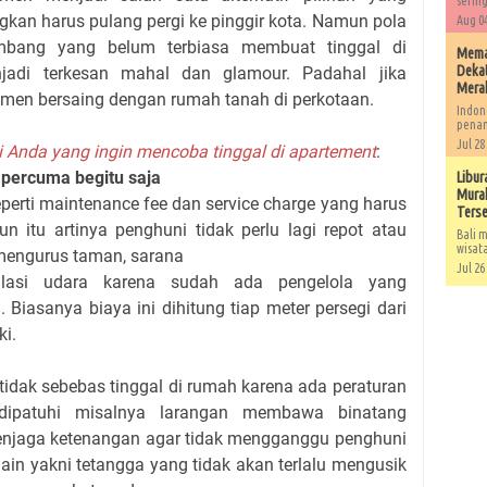
sering
ngkan harus pulang pergi ke pinggir kota. Namun pola
Aug 04
mbang yang belum terbiasa membuat tinggal di
Memah
Dekat
adi terkesan mahal dan glamour. Padahal jika
Mera
artemen bersaing dengan rumah tanah di perkotaan.
Indon
penan
Jul 28
i Anda yang ingin mencoba tinggal di apartement
:
 percuma begitu saja
Libur
Murah
rti maintenance fee dan service charge yang harus
Ters
n itu artinya penghuni tidak perlu lagi repot atau
Bali m
wisat
mengurus taman, sarana
Jul 26
kulasi udara karena sudah ada pengelola yang
 Biasanya biaya ini dihitung tiap meter persegi dari
ki.
idak sebebas tinggal di rumah karena ada peraturan
 dipatuhi misalnya larangan membawa binatang
menjaga ketenangan agar tidak mengganggu penghuni
ain yakni tetangga yang tidak akan terlalu mengusik