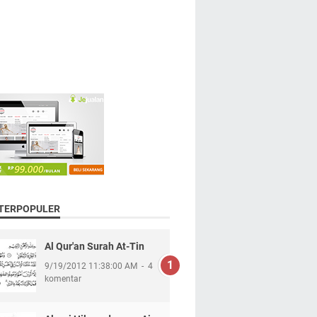
 TERPOPULER
Al Qur'an Surah At-Tin
9/19/2012 11:38:00 AM
4
komentar