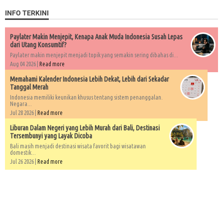
INFO TERKINI
Paylater Makin Menjepit, Kenapa Anak Muda Indonesia Susah Lepas
dari Utang Konsumtif?
Paylater makin menjepit menjadi topik yang semakin sering dibahas di...
Aug 04 2026 |
Read more
Memahami Kalender Indonesia Lebih Dekat, Lebih dari Sekadar
Tanggal Merah
Indonesia memiliki keunikan khusus tentang sistem penanggalan.
Negara...
Jul 28 2026 |
Read more
Liburan Dalam Negeri yang Lebih Murah dari Bali, Destinasi
Tersembunyi yang Layak Dicoba
Bali masih menjadi destinasi wisata favorit bagi wisatawan
domestik...
Jul 26 2026 |
Read more