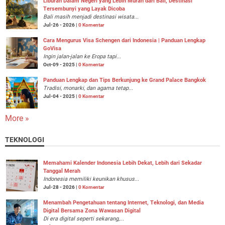
Liburan Dalam Negeri yang Lebih Murah dari Bali, Destinasi
Tersembunyi yang Layak Dicoba
Bali masih menjadi destinasi wisata...
Jul-26 - 2026 |
0 Komentar
Cara Mengurus Visa Schengen dari Indonesia | Panduan Lengkap
GoVisa
Ingin jalan-jalan ke Eropa tapi...
Oct-09 - 2025 |
0 Komentar
Panduan Lengkap dan Tips Berkunjung ke Grand Palace Bangkok
Tradisi, monarki, dan agama tetap...
Jul-04 - 2025 |
0 Komentar
More »
TEKNOLOGI
Memahami Kalender Indonesia Lebih Dekat, Lebih dari Sekadar
Tanggal Merah
Indonesia memiliki keunikan khusus...
Jul-28 - 2026 |
0 Komentar
Menambah Pengetahuan tentang Internet, Teknologi, dan Media
Digital Bersama Zona Wawasan Digital
Di era digital seperti sekarang,...