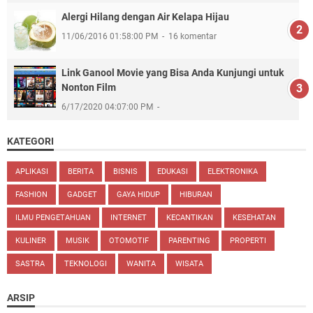
Alergi Hilang dengan Air Kelapa Hijau
11/06/2016 01:58:00 PM
16 komentar
Link Ganool Movie yang Bisa Anda Kunjungi untuk
Nonton Film
6/17/2020 04:07:00 PM
KATEGORI
APLIKASI
BERITA
BISNIS
EDUKASI
ELEKTRONIKA
FASHION
GADGET
GAYA HIDUP
HIBURAN
ILMU PENGETAHUAN
INTERNET
KECANTIKAN
KESEHATAN
KULINER
MUSIK
OTOMOTIF
PARENTING
PROPERTI
SASTRA
TEKNOLOGI
WANITA
WISATA
ARSIP