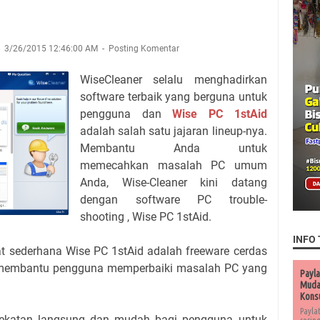
3/26/2015 12:46:00 AM
Posting Komentar
WiseCleaner selalu menghadirkan
software terbaik yang berguna untuk
pengguna dan
Wise PC 1stAid
adalah salah satu jajaran lineup-nya.
Membantu Anda untuk
memecahkan masalah PC umum
Anda, Wise-Cleaner kini datang
dengan software PC trouble-
shooting , Wise PC 1stAid.
INFO 
 sederhana Wise PC 1stAid adalah freeware cerdas
 membantu pengguna memperbaiki masalah PC yang
Payla
Muda 
Kons
Payla
dekatan langsung dan mudah bagi pengguna untuk