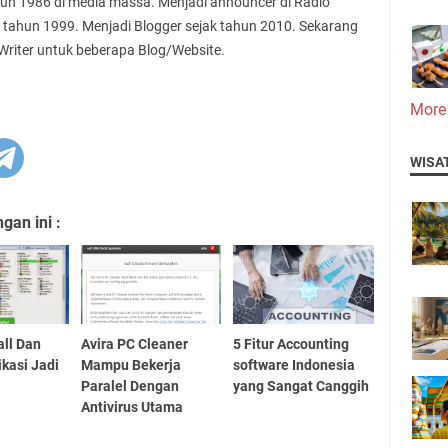
ahun 1986 di media massa. Menjadi announcer di Radio
 tahun 1999. Menjadi Blogger sejak tahun 2010. Sekarang
 Writer untuk beberapa Blog/Website.
More
WISA
an ini :
all Dan
Avira PC Cleaner
5 Fitur Accounting
ikasi Jadi
Mampu Bekerja
software Indonesia
Paralel Dengan
yang Sangat Canggih
Antivirus Utama