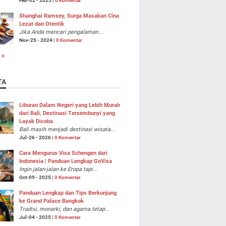
Feb-02 - 2025 |
0 Komentar
Shanghai Ramsey, Surga Masakan Cina
Lezat dan Otentik
Jika Anda mencari pengalaman...
Nov-25 - 2024 |
0 Komentar
 »
TA
Liburan Dalam Negeri yang Lebih Murah
dari Bali, Destinasi Tersembunyi yang
Layak Dicoba
Bali masih menjadi destinasi wisata...
Jul-26 - 2026 |
0 Komentar
Cara Mengurus Visa Schengen dari
Indonesia | Panduan Lengkap GoVisa
Ingin jalan-jalan ke Eropa tapi...
Oct-09 - 2025 |
0 Komentar
Panduan Lengkap dan Tips Berkunjung
ke Grand Palace Bangkok
Tradisi, monarki, dan agama tetap...
Jul-04 - 2025 |
0 Komentar