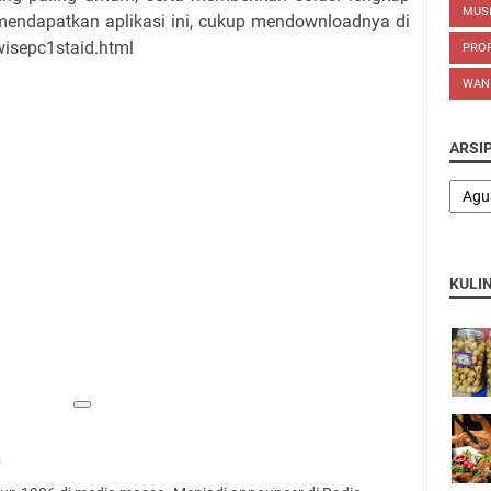
MUS
mendapatkan aplikasi ini, cukup mendownloadnya di
isepc1staid.html
PROP
WAN
ARSI
KULI
n