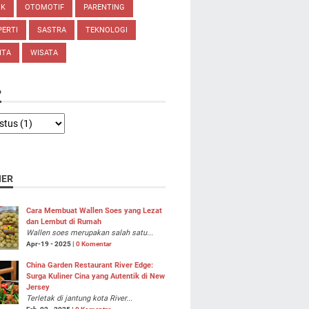
IK
OTOMOTIF
PARENTING
ERTI
SASTRA
TEKNOLOGI
ITA
WISATA
P
NER
Cara Membuat Wallen Soes yang Lezat
dan Lembut di Rumah
Wallen soes merupakan salah satu...
Apr-19 - 2025 |
0 Komentar
China Garden Restaurant River Edge:
Surga Kuliner Cina yang Autentik di New
Jersey
Terletak di jantung kota River...