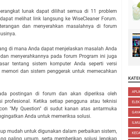
rangkat lunak dapat dilihat semua di 11 problem
dapat melihat link langsung ke WiseCleaner Forum.
eterangan dan menyerahkan masalahnya di forum
lusinya.
uang di mana Anda dapat menjelaskan masalah Anda
 dan menyerahkannya pada forum Program ini juga
sar tentang sistem komputer Anda seperti versi
k, memori dan sistem penggerak untuk memecahkan
KATE
APLI
ada postingan di forum dan akan diperiksa oleh
i profesional. Ketika setiap pengguna atau teknisi
ELEK
con "My Question" di sudut kanan atas antarmuka
GAYA
gingatkan Anda untuk memeriksa solusi.
ILM
up mudah untuk digunakan dalam perbaikan sistem,
KEC
ng paling umum, serta memberikan solusi lengkap