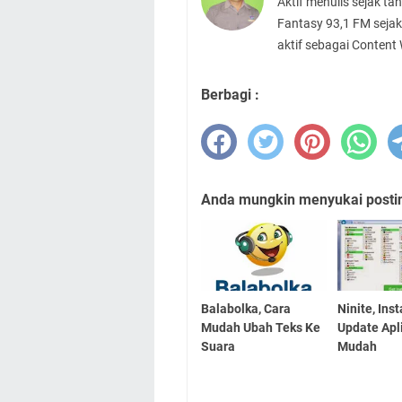
Aktif menulis sejak t
Fantasy 93,1 FM sejak
aktif sebagai Content
Berbagi :
Anda mungkin menyukai posting
Balabolka, Cara
Ninite, Inst
Mudah Ubah Teks Ke
Update Apl
Suara
Mudah