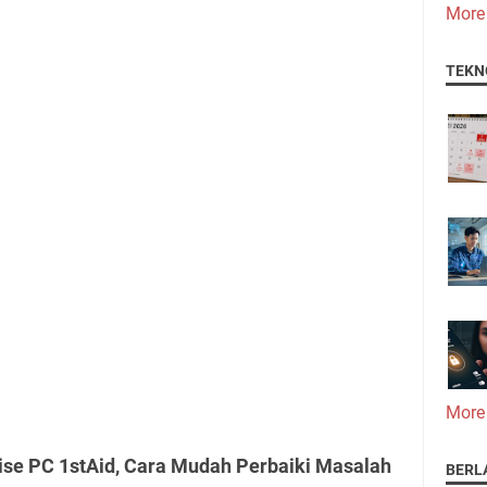
More
TEKN
More
ise PC 1stAid, Cara Mudah Perbaiki Masalah
BERL