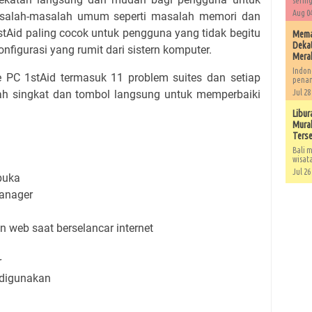
sering
Aug 04
asalah-masalah umum seperti masalah memori dan
tAid paling cocok untuk pengguna yang tidak begitu
Memah
Dekat
figurasi yang rumit dari sistern komputer.
Mera
Indon
se PC 1stAid termasuk 11 problem suites dan setiap
penan
lah singkat dan tombol langsung untuk memperbaiki
Jul 28
Libur
Murah
Ters
Bali m
wisat
Jul 26
ibuka
anager
 web saat berselancar internet
r
 digunakan