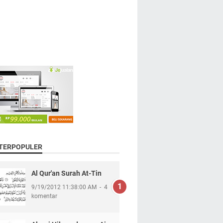
 TERPOPULER
Al Qur'an Surah At-Tin
9/19/2012 11:38:00 AM
4
komentar