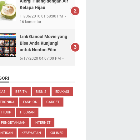
Alergi Hilang dengan Air
Kelapa Hijau
11/06/2016 01:58:00 PM
16 komentar
Link Ganool Movie yang
Bisa Anda Kunjungi
untuk Nonton Film
6/17/2020 04:07:00 PM
GORI
KASI
BERITA
BISNIS
EDUKASI
TRONIKA
FASHION
GADGET
 HIDUP
HIBURAN
U PENGETAHUAN
INTERNET
ANTIKAN
KESEHATAN
KULINER