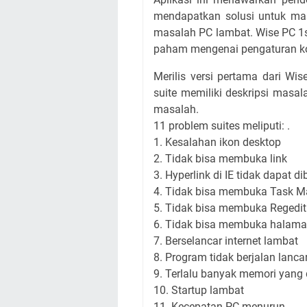
mendapatkan solusi untuk m
masalah PC lambat. Wise PC 1s
paham mengenai pengaturan kon
Merilis versi pertama dari Wi
suite memiliki deskripsi masa
masalah.
11 problem suites meliputi: .
1. Kesalahan ikon desktop
2. Tidak bisa membuka link
3. Hyperlink di IE tidak dapat d
4. Tidak bisa membuka Task M
5. Tidak bisa membuka Regedit
6. Tidak bisa membuka halaman
7. Berselancar internet lambat
8. Program tidak berjalan lanca
9. Terlalu banyak memori yang
10. Startup lambat
11. Kecepatan PC menurun