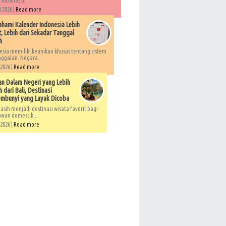
 dibahas di...
 2026 |
Read more
ami Kalender Indonesia Lebih
, Lebih dari Sekadar Tanggal
h
esia memiliki keunikan khusus tentang sistem
ggalan. Negara...
 2026 |
Read more
an Dalam Negeri yang Lebih
 dari Bali, Destinasi
embunyi yang Layak Dicoba
asih menjadi destinasi wisata favorit bagi
awan domestik...
 2026 |
Read more