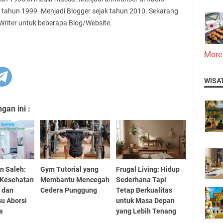
 tahun 1999. Menjadi Blogger sejak tahun 2010. Sekarang
 Writer untuk beberapa Blog/Website.
More
WISA
an ini :
en Saleh:
Gym Tutorial yang
Frugal Living: Hidup
 Kesehatan
Membantu Mencegah
Sederhana Tapi
 dan
Cedera Punggung
Tetap Berkualitas
su Aborsi
untuk Masa Depan
a
yang Lebih Tenang