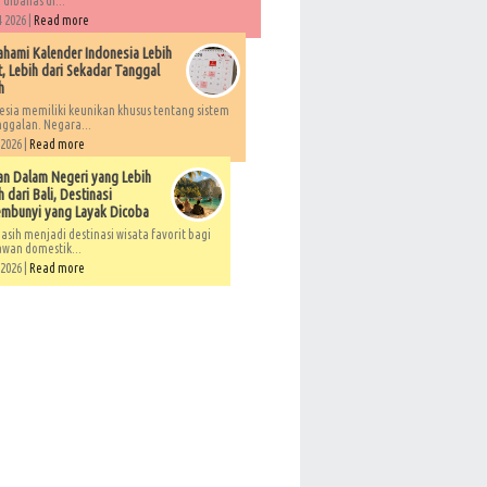
 dibahas di...
 2026 |
Read more
ami Kalender Indonesia Lebih
, Lebih dari Sekadar Tanggal
h
esia memiliki keunikan khusus tentang sistem
ggalan. Negara...
 2026 |
Read more
an Dalam Negeri yang Lebih
 dari Bali, Destinasi
embunyi yang Layak Dicoba
asih menjadi destinasi wisata favorit bagi
awan domestik...
 2026 |
Read more