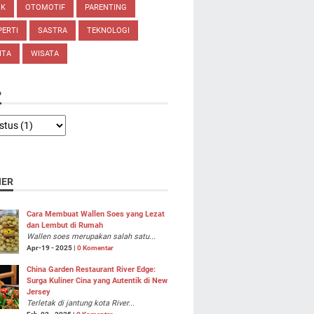
IK
OTOMOTIF
PARENTING
ERTI
SASTRA
TEKNOLOGI
ITA
WISATA
P
NER
Cara Membuat Wallen Soes yang Lezat
dan Lembut di Rumah
Wallen soes merupakan salah satu...
Apr-19 - 2025 |
0 Komentar
China Garden Restaurant River Edge:
Surga Kuliner Cina yang Autentik di New
Jersey
Terletak di jantung kota River...