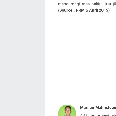
mengurangi rasa sakit. Urat j
(
Source : PRM 5 April 2015
)
Maman Malmstee
Aktif menulis sejak t