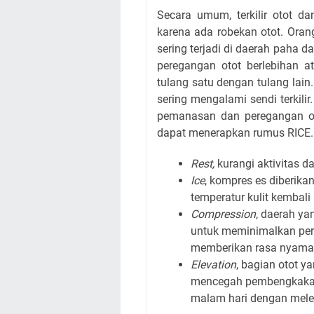
Secara umum, terkilir otot da
karena ada robekan otot. Oran
sering terjadi di daerah paha da
peregangan otot berlebihan a
tulang satu dengan tulang lain
sering mengalami sendi terkili
pemanasan dan peregangan oto
dapat menerapkan rumus RICE.
Rest,
kurangi aktivitas da
Ice
, kompres es diberika
temperatur kulit kembal
Compression
, daerah ya
untuk meminimalkan per
memberikan rasa nyama
Elevation
, bagian otot y
mencegah pembengkakan
malam hari dengan melet