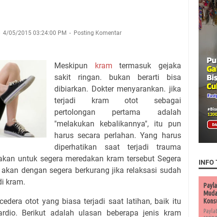
4/05/2015 03:24:00 PM
Posting Komentar
Meskipun
kram
termasuk gejaka
sakit ringan. bukan berarti bisa
dibiarkan. Dokter menyarankan. jika
terjadi kram otot sebagai
pertolongan pertama adalah
"melakukan kebalikannya", itu pun
harus secara perlahan. Yang harus
diperhatikan saat terjadi trauma
sakan untuk segera meredakan kram tersebut Segera
INFO 
m akan dengan segera berkurang jika relaksasi sudah
di kram.
Payla
Muda 
dera otot yang biasa terjadi saat latihan, baik itu
Kons
Payla
ardio. Berikut adalah ulasan beberapa jenis kram