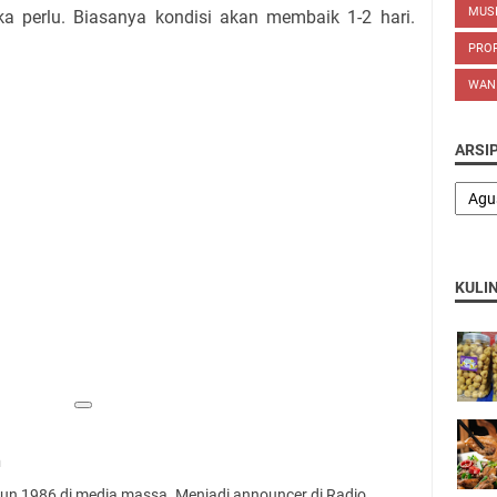
MUS
ika perlu. Biasanya kondisi akan membaik 1-2 hari.
PROP
WAN
ARSI
KULI
n
ahun 1986 di media massa. Menjadi announcer di Radio