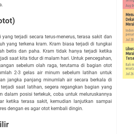
sering
a.
Aug 04
Memah
otot)
Dekat
Mera
Indon
penan
yang terjadi secara terus-menerus, terasa sakit dan
Jul 28
uh yang terkena kram. Kram biasa terjadi di tungkai
Libur
h betis dan paha. Kram tidak hanya terjadi ketika
Murah
rjadi saat kita tidur di malam hari. Untuk pencegahan,
Ters
ngan sebelum olah raga, terutama di bagian otot
Bali m
wisat
mlah 2-3 gelas air minum sebelum latihan untuk
Jul 26
han jangka panjang minumlah air secara berkala di
 terjadi saat latihan, segera regangkan bagian yang
m dalam posisi tertekuk, coba untuk meluruskannya
r ketika terasa sakit, kemudian lanjutkan sampai
res dengan es agar otot kembali dingin.
lir