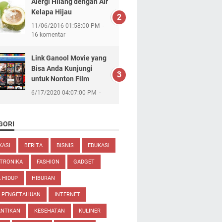
Alergi Hilang dengan Air
Kelapa Hijau
11/06/2016 01:58:00 PM
16 komentar
Link Ganool Movie yang
Bisa Anda Kunjungi
untuk Nonton Film
6/17/2020 04:07:00 PM
GORI
KASI
BERITA
BISNIS
EDUKASI
TRONIKA
FASHION
GADGET
 HIDUP
HIBURAN
U PENGETAHUAN
INTERNET
ANTIKAN
KESEHATAN
KULINER