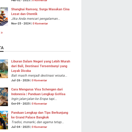
Feb-02 - 2025 |
0 Komentar
Shanghai Ramsey, Surga Masakan Cina
Lezat dan Otentik
Jika Anda mencari pengalaman...
Nov-25 - 2024 |
0 Komentar
 »
TA
Liburan Dalam Negeri yang Lebih Murah
dari Bali, Destinasi Tersembunyi yang
Layak Dicoba
Bali masih menjadi destinasi wisata...
Jul-26 - 2026 |
0 Komentar
Cara Mengurus Visa Schengen dari
Indonesia | Panduan Lengkap GoVisa
Ingin jalan-jalan ke Eropa tapi...
Oct-09 - 2025 |
0 Komentar
Panduan Lengkap dan Tips Berkunjung
ke Grand Palace Bangkok
Tradisi, monarki, dan agama tetap...
Jul-04 - 2025 |
0 Komentar