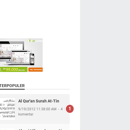
 TERPOPULER
Al Qur'an Surah At-Tin
9/19/2012 11:38:00 AM
4
komentar