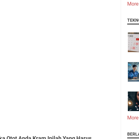
More
TEKN
More
BERL
ka Otot Anda Kram Inilah Yang Harus