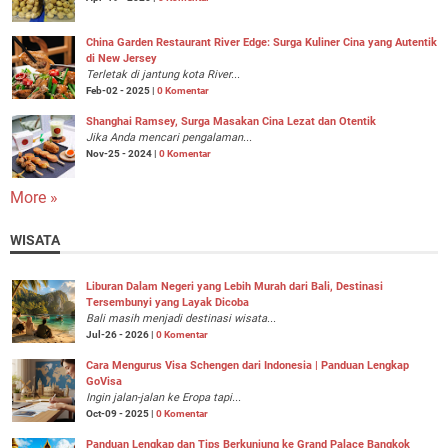
China Garden Restaurant River Edge: Surga Kuliner Cina yang Autentik
di New Jersey
Terletak di jantung kota River...
Feb-02 - 2025 |
0 Komentar
Shanghai Ramsey, Surga Masakan Cina Lezat dan Otentik
Jika Anda mencari pengalaman...
Nov-25 - 2024 |
0 Komentar
More »
WISATA
Liburan Dalam Negeri yang Lebih Murah dari Bali, Destinasi
Tersembunyi yang Layak Dicoba
Bali masih menjadi destinasi wisata...
Jul-26 - 2026 |
0 Komentar
Cara Mengurus Visa Schengen dari Indonesia | Panduan Lengkap
GoVisa
Ingin jalan-jalan ke Eropa tapi...
Oct-09 - 2025 |
0 Komentar
Panduan Lengkap dan Tips Berkunjung ke Grand Palace Bangkok