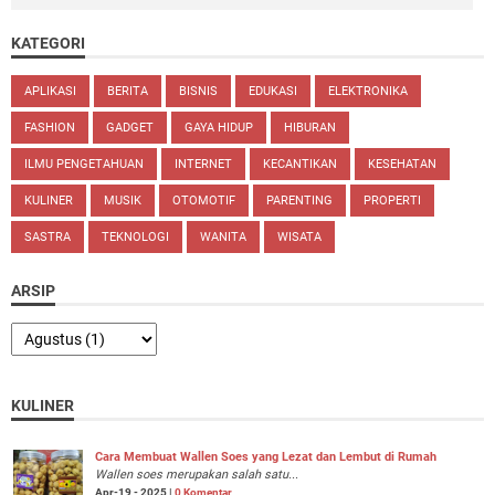
KATEGORI
APLIKASI
BERITA
BISNIS
EDUKASI
ELEKTRONIKA
FASHION
GADGET
GAYA HIDUP
HIBURAN
ILMU PENGETAHUAN
INTERNET
KECANTIKAN
KESEHATAN
KULINER
MUSIK
OTOMOTIF
PARENTING
PROPERTI
SASTRA
TEKNOLOGI
WANITA
WISATA
ARSIP
KULINER
Cara Membuat Wallen Soes yang Lezat dan Lembut di Rumah
Wallen soes merupakan salah satu...
Apr-19 - 2025 |
0 Komentar