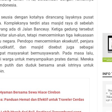
Indonesia.
 seusia dengan kotahya dirancang layaknya pusat
a. Kompleksnya terdiri atas masjid raya di sebelah
 yang ada di Jalan Banceuy. Ketiga gedung tersebut
kitar alun-alun, tetapi mencerminkan tiga kekuasaan
atu negara. Pendopo mencerminkan eksekutif, penjara
udikatif, dan masjid disebut juga sebagai
 tempat masyarakat bermusyawarah. Pada masa lalu,
ai warga untuk menyampaikan prates damai. Mereka
n putih dan duduk bersama anak istrinya untuk
in.
INFO
n Nyaman Bersama Sewa Hiace Cirebon
ea: Panduan Hemat dan Efektif untuk Traveler Cerdas
Lebih Murah dari Bali, Destinasi Tersembunyi yang