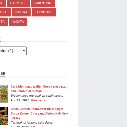
IK
OTOMOTIF
PARENTING
ERTI
SASTRA
TEKNOLOGI
ITA
WISATA
P
NER
Cara Membuat Wallen Soes yang Lezat
dan Lembut di Rumah
Wallen soes merupakan salah satu...
Apr-19 - 2025 |
0 Komentar
China Garden Restaurant River Edge:
Surga Kuliner Cina yang Autentik di New
Jersey
Terletak di jantung kota River...