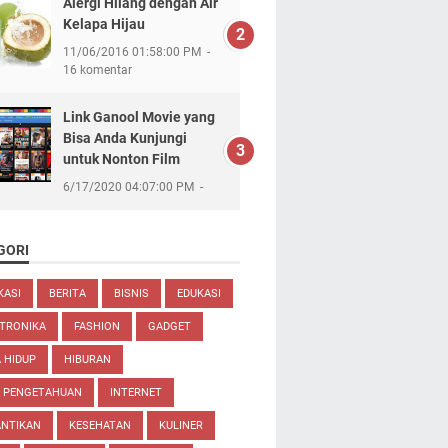
Alergi Hilang dengan Air
Kelapa Hijau
11/06/2016 01:58:00 PM
16 komentar
Link Ganool Movie yang
Bisa Anda Kunjungi
untuk Nonton Film
6/17/2020 04:07:00 PM
GORI
KASI
BERITA
BISNIS
EDUKASI
TRONIKA
FASHION
GADGET
 HIDUP
HIBURAN
U PENGETAHUAN
INTERNET
ANTIKAN
KESEHATAN
KULINER