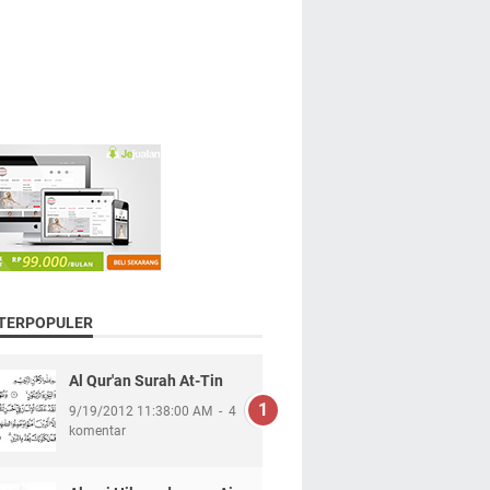
 TERPOPULER
Al Qur'an Surah At-Tin
9/19/2012 11:38:00 AM
4
komentar