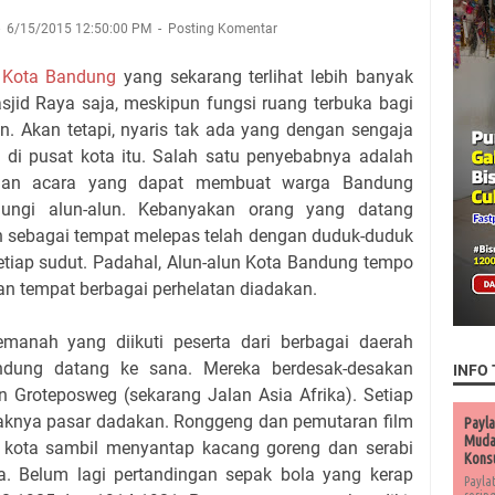
6/15/2015 12:50:00 PM
Posting Komentar
n Kota Bandung
yang sekarang terlihat lebih banyak
jid Raya saja, meskipun fungsi ruang terbuka bagi
n. Akan tetapi, nyaris tak ada yang dengan sengaja
 di pusat kota itu. Salah satu penyebabnya adalah
n dan acara yang dapat membuat warga Bandung
ungi alun-alun. Kebanyakan orang yang datang
 sebagai tempat melepas telah dengan duduk-duduk
 setiap sudut. Padahal, Alun-alun Kota Bandung tempo
n tempat berbagai perhelatan diadakan.
manah yang diikuti peserta dari berbagai daerah
ung datang ke sana. Mereka berdesak-desakan
INFO 
 Groteposweg (sekarang Jalan Asia Afrika). Setiap
aknya pasar dadakan. Ronggeng dan pemutaran film
Payla
Muda 
a kota sambil menyantap kacang goreng dan serabi
Kons
a. Belum lagi pertandingan sepak bola yang kerap
Payla