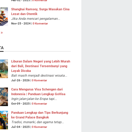
Feb-02 - 2025 |
0 Komentar
Shanghai Ramsey, Surga Masakan Cina
Lezat dan Otentik
Jika Anda mencari pengalaman...
Nov-25 - 2024 |
0 Komentar
 »
TA
Liburan Dalam Negeri yang Lebih Murah
dari Bali, Destinasi Tersembunyi yang
Layak Dicoba
Bali masih menjadi destinasi wisata...
Jul-26 - 2026 |
0 Komentar
Cara Mengurus Visa Schengen dari
Indonesia | Panduan Lengkap GoVisa
Ingin jalan-jalan ke Eropa tapi...
Oct-09 - 2025 |
0 Komentar
Panduan Lengkap dan Tips Berkunjung
ke Grand Palace Bangkok
Tradisi, monarki, dan agama tetap...
Jul-04 - 2025 |
0 Komentar