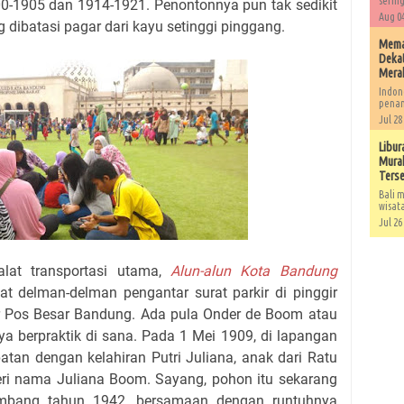
sering
00-1905 dan 1914-1921. Penontonnya pun tak sedikit
Aug 04
 dibatasi pagar dari kayu setinggi pinggang.
Memah
Dekat
Mera
Indon
penan
Jul 28
Libur
Murah
Ters
Bali m
wisat
Jul 26
lat transportasi utama,
Alun-alun Kota Bandung
t delman-delman pengantar surat parkir di pinggir
 Pos Besar Bandung. Ada pula Onder de Boom atau
ya berpraktik di sana. Pada 1 Mei 1909, di lapangan
atan dengan kelahiran Putri Juliana, anak dari Ratu
eri nama Juliana Boom. Sayang, pohon itu sekarang
mbang tahun 1942, bersamaan dengan runtuhnya