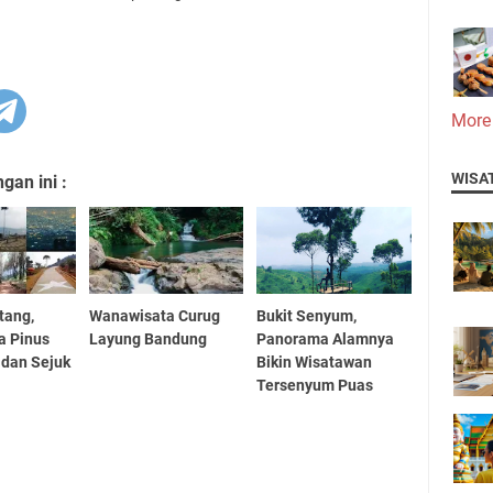
More
WISA
an ini :
tang,
Wanawisata Curug
Bukit Senyum,
a Pinus
Layung Bandung
Panorama Alamnya
 dan Sejuk
Bikin Wisatawan
Tersenyum Puas