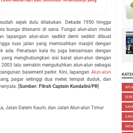
sudah sejak dulu dilakukan. Dekade 1950 hingga
nis bunga ditanami di sana. Fungsi alun-alun mulai
 lapangan alun-alun sedikit demi sedikit dibuat
ingga ruas jalan yang memisahkan masjid dengan
ak ada. Penataan kala itu juga bersamaan dengan
yang menghubungkan sisi barat alun-alun dengan
 2003 lalu semakin mengukuhkan alun-alun sebagai
angunan basement parkir. Kini, lapangan
Alun-alun
KATE
ang, pagar setinggi dua meter, tempat duduk, dan
enyala. [
Sumber: Fitrah Captain Kundalini/PR
]
APLI
ELEK
rika, Jalan Dalem Kaum, dan Jalan Alun-alun Timur
GAYA
ILM
KEC