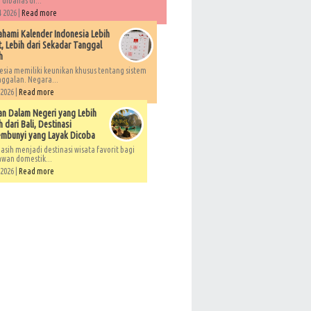
 dibahas di...
 2026 |
Read more
ami Kalender Indonesia Lebih
, Lebih dari Sekadar Tanggal
h
esia memiliki keunikan khusus tentang sistem
ggalan. Negara...
 2026 |
Read more
an Dalam Negeri yang Lebih
 dari Bali, Destinasi
embunyi yang Layak Dicoba
asih menjadi destinasi wisata favorit bagi
awan domestik...
 2026 |
Read more