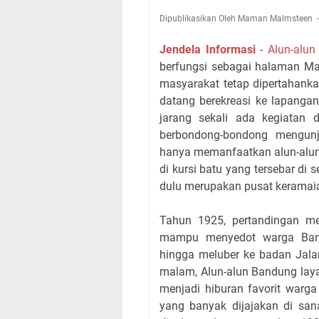
Dipublikasikan Oleh Maman Malmsteen
Jendela Informasi
-
Alun-alu
berfungsi sebagai halaman Mas
masyarakat tetap dipertahanka
datang berekreasi ke lapangan
jarang sekali ada kegiata
berbondong-bondong mengunj
hanya memanfaatkan alun-alun
di kursi batu yang tersebar di
dulu merupakan pusat keramaia
Tahun 1925, pertandingan me
mampu menyedot warga Band
hingga meluber ke badan Jalan
malam, Alun-alun Bandung lay
menjadi hiburan favorit warg
yang banyak dijajakan di san