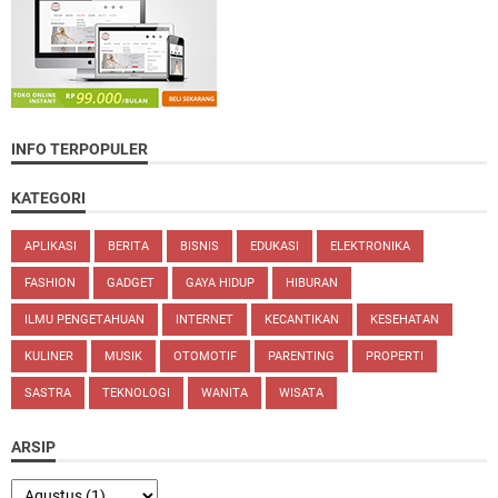
INFO TERPOPULER
KATEGORI
APLIKASI
BERITA
BISNIS
EDUKASI
ELEKTRONIKA
FASHION
GADGET
GAYA HIDUP
HIBURAN
ILMU PENGETAHUAN
INTERNET
KECANTIKAN
KESEHATAN
KULINER
MUSIK
OTOMOTIF
PARENTING
PROPERTI
SASTRA
TEKNOLOGI
WANITA
WISATA
ARSIP