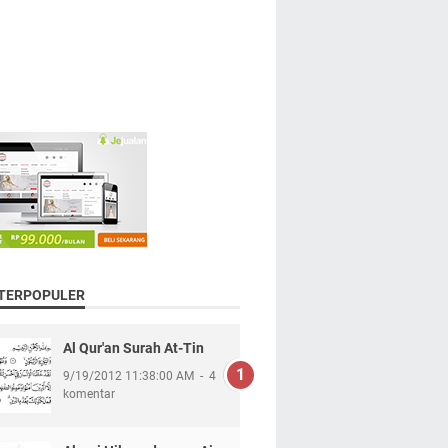
 TERPOPULER
Al Qur'an Surah At-Tin
9/19/2012 11:38:00 AM
4
komentar