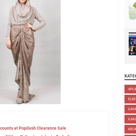
KATE
APLI
ELEK
GAYA
ILM
scounts at Popilush Clearance Sale
KEC