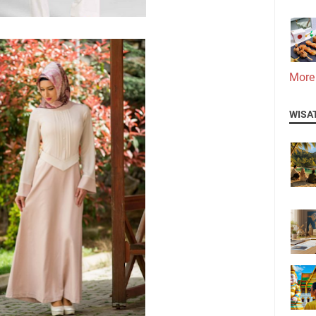
More
WISA