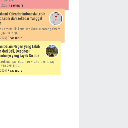
 dibahas di...
 2026 |
Read more
ami Kalender Indonesia Lebih
, Lebih dari Sekadar Tanggal
h
esia memiliki keunikan khusus tentang sistem
ggalan. Negara...
 2026 |
Read more
an Dalam Negeri yang Lebih
 dari Bali, Destinasi
embunyi yang Layak Dicoba
asih menjadi destinasi wisata favorit bagi
awan domestik...
 2026 |
Read more