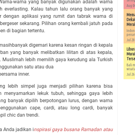
sering
. Warna-warna yang banyak digunakan adalah warna
Aug 04
ih everlasting. Kalau tahun lalu orang banyak yang
Memah
 dengan aplikasi yang rumit dan tabrak warna di
Dekat
 bergeser sekarang. Pilihan orang kembali jatuh pada
Mera
n di bagian tertentu.
Indon
penan
Jul 28
 masihbanyak digemari karena kesan ringan di kepala
Libur
an yang banyak melibatkan lilitan di atas kepala,
Murah
Ters
. Muslimah lebih memilih gaya kerudung ala Turkish
Bali m
nggunakan satu atau dua
wisat
bersama inner.
Jul 26
g lebih simpel juga menjadi pilihan karena bisa
n menyamarkan lekuk tubuh, sehingga gaya lebih
 yang banyak dipilih berpotongan lurus, dengan warna
enggunakan cape, cardi, atau long cardi, banyak
l chic dan trendi.
a Anda jadikan i
nspirasi gaya busana Ramadan atau