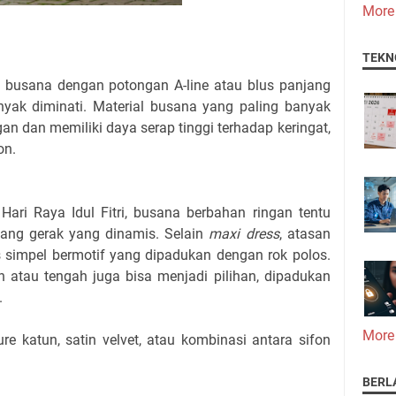
More
TEKN
i, busana dengan potongan A-line atau blus panjang
anyak diminati. Material busana yang paling banyak
gan dan memiliki daya serap tinggi terhadap keringat,
on.
Hari Raya Idul Fitri, busana berbahan ringan tentu
jang gerak yang dinamis. Selain
maxi dress
, atasan
us simpel bermotif yang dipadukan dengan rok polos.
h atau tengah juga bisa menjadi pilihan, dipadukan
.
More
re katun, satin velvet, atau kombinasi antara sifon
BERL