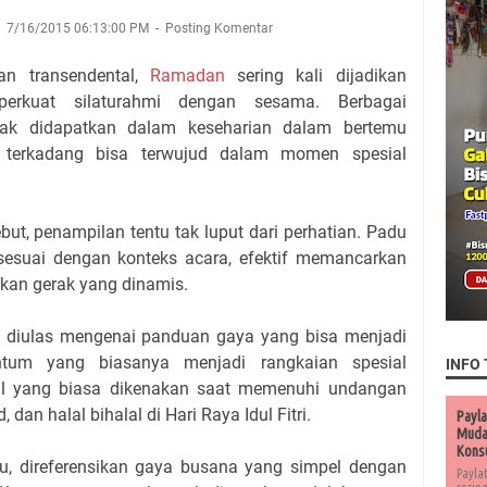
7/16/2015 06:13:00 PM
Posting Komentar
an transendental,
Ramadan
sering kali dijadikan
erkuat silaturahmi dengan sesama. Berbagai
ak didapatkan dalam keseharian dalam bertemu
u, terkadang bisa terwujud dalam momen spesial
but, penampilan tentu tak luput dari perhatian. Padu
esuai dengan konteks acara, efektif memancarkan
kan gerak yang dinamis.
n diulas mengenai panduan gaya yang bisa menjadi
tum yang biasanya menjadi rangkaian spesial
INFO 
al yang biasa dikenakan saat memenuhi undangan
 dan halal bihalal di Hari Raya Idul Fitri.
Payla
Muda 
Kons
tu, direferensikan gaya busana yang simpel dengan
Payla