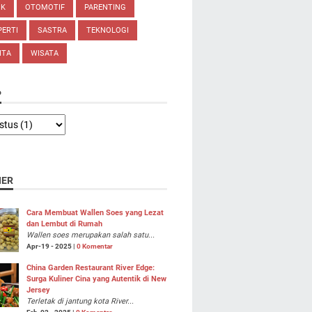
IK
OTOMOTIF
PARENTING
ERTI
SASTRA
TEKNOLOGI
ITA
WISATA
P
NER
Cara Membuat Wallen Soes yang Lezat
dan Lembut di Rumah
Wallen soes merupakan salah satu...
Apr-19 - 2025 |
0 Komentar
China Garden Restaurant River Edge:
Surga Kuliner Cina yang Autentik di New
Jersey
Terletak di jantung kota River...