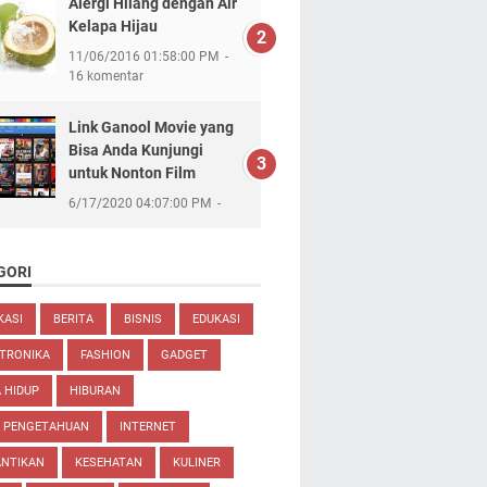
Alergi Hilang dengan Air
Kelapa Hijau
11/06/2016 01:58:00 PM
16 komentar
Link Ganool Movie yang
Bisa Anda Kunjungi
untuk Nonton Film
6/17/2020 04:07:00 PM
GORI
KASI
BERITA
BISNIS
EDUKASI
TRONIKA
FASHION
GADGET
 HIDUP
HIBURAN
U PENGETAHUAN
INTERNET
ANTIKAN
KESEHATAN
KULINER