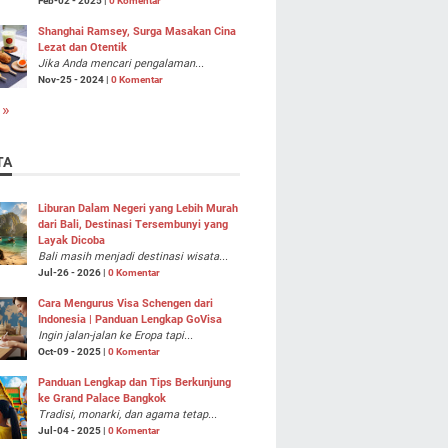
Feb-02 - 2025 |
0 Komentar
Shanghai Ramsey, Surga Masakan Cina
Lezat dan Otentik
Jika Anda mencari pengalaman...
Nov-25 - 2024 |
0 Komentar
 »
TA
Liburan Dalam Negeri yang Lebih Murah
dari Bali, Destinasi Tersembunyi yang
Layak Dicoba
Bali masih menjadi destinasi wisata...
Jul-26 - 2026 |
0 Komentar
Cara Mengurus Visa Schengen dari
Indonesia | Panduan Lengkap GoVisa
Ingin jalan-jalan ke Eropa tapi...
Oct-09 - 2025 |
0 Komentar
Panduan Lengkap dan Tips Berkunjung
ke Grand Palace Bangkok
Tradisi, monarki, dan agama tetap...
Jul-04 - 2025 |
0 Komentar