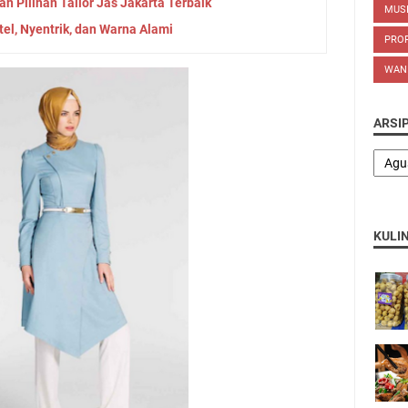
 Pilihan Tailor Jas Jakarta Terbaik
MUS
el, Nyentrik, dan Warna Alami
PROP
WAN
ARSI
KULI