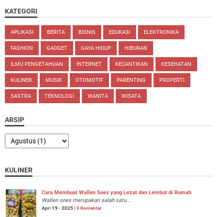
KATEGORI
APLIKASI
BERITA
BISNIS
EDUKASI
ELEKTRONIKA
FASHION
GADGET
GAYA HIDUP
HIBURAN
ILMU PENGETAHUAN
INTERNET
KECANTIKAN
KESEHATAN
KULINER
MUSIK
OTOMOTIF
PARENTING
PROPERTI
SASTRA
TEKNOLOGI
WANITA
WISATA
ARSIP
KULINER
Cara Membuat Wallen Soes yang Lezat dan Lembut di Rumah
Wallen soes merupakan salah satu...
Apr-19 - 2025 |
0 Komentar