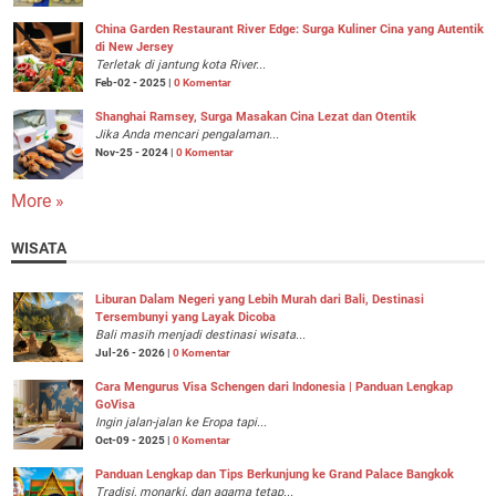
China Garden Restaurant River Edge: Surga Kuliner Cina yang Autentik
di New Jersey
Terletak di jantung kota River...
Feb-02 - 2025 |
0 Komentar
Shanghai Ramsey, Surga Masakan Cina Lezat dan Otentik
Jika Anda mencari pengalaman...
Nov-25 - 2024 |
0 Komentar
More »
WISATA
Liburan Dalam Negeri yang Lebih Murah dari Bali, Destinasi
Tersembunyi yang Layak Dicoba
Bali masih menjadi destinasi wisata...
Jul-26 - 2026 |
0 Komentar
Cara Mengurus Visa Schengen dari Indonesia | Panduan Lengkap
GoVisa
Ingin jalan-jalan ke Eropa tapi...
Oct-09 - 2025 |
0 Komentar
Panduan Lengkap dan Tips Berkunjung ke Grand Palace Bangkok
Tradisi, monarki, dan agama tetap...