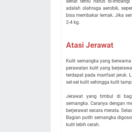
sehat tentu harus di-imbangi
adalah olahraga aerobik, seper
bisa membakar lemak. Jika sem
2-4 kg.
Atasi Jerawat
Kulit semangka yang berwarna
perawatan kulit yang berjeraw
terdapat pada manfaat jeruk.
sel-sel kulit sehingga kulit tam
Jerawat yang timbul di bagi
semangka. Caranya dengan me
berjerawat secara merata. Selain
Bagian putih semangka digosok
kulit lebih cerah.