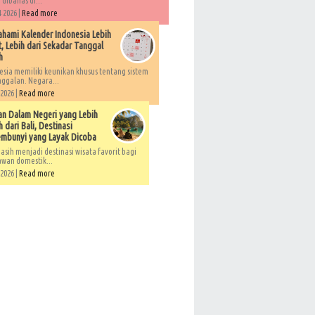
 dibahas di...
 2026 |
Read more
ami Kalender Indonesia Lebih
, Lebih dari Sekadar Tanggal
h
esia memiliki keunikan khusus tentang sistem
ggalan. Negara...
 2026 |
Read more
an Dalam Negeri yang Lebih
 dari Bali, Destinasi
embunyi yang Layak Dicoba
asih menjadi destinasi wisata favorit bagi
awan domestik...
 2026 |
Read more