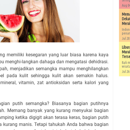
sering
Aug 04
Memah
Dekat
Mera
Indon
penan
Jul 28
Libur
Murah
 memiliki kesegaran yang luar biasa karena kaya
Ters
pu menghi-langkan dahaga dan mengatasi dehidrasi.
Bali m
wisat
mpah, menjadikan semangka mampu menghilangkan
Jul 26
l pada kulit sehingga kulit akan semakin halus.
eral, vitamin, zat antioksidan serta kalori yang
gian putih semangka? Biasanya bagian putihnya
pah. Memang banyak yang kurang menyukai bagian
amping ketika digigit akan terasa keras, bagian putih
ya kurang manis. Tetapi tahukah Anda bahwa bagian