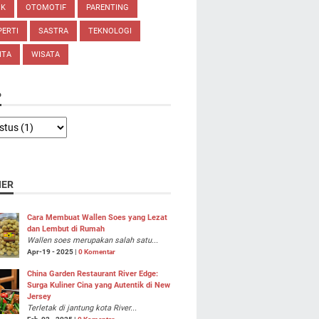
IK
OTOMOTIF
PARENTING
ERTI
SASTRA
TEKNOLOGI
ITA
WISATA
P
NER
Cara Membuat Wallen Soes yang Lezat
dan Lembut di Rumah
Wallen soes merupakan salah satu...
Apr-19 - 2025 |
0 Komentar
China Garden Restaurant River Edge:
Surga Kuliner Cina yang Autentik di New
Jersey
Terletak di jantung kota River...