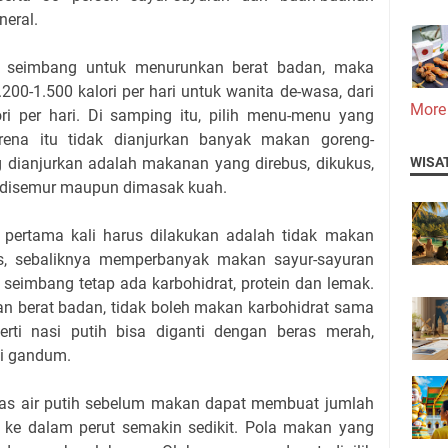
neral.
 seimbang untuk menurunkan berat badan, maka
200-1.500 kalori per hari untuk wanita de-wasa, dari
More
ori per hari. Di samping itu, pilih menu-menu yang
rena itu tidak dianjurkan banyak makan goreng-
 dianjurkan adalah makanan yang direbus, dikukus,
WISA
, disemur maupun dimasak kuah.
 pertama kali harus dilakukan adalah tidak makan
, sebaliknya memperbanyak makan sayur-sayuran
seimbang tetap ada karbohidrat, protein dan lemak.
an berat badan, tidak boleh makan karbohidrat sama
perti nasi putih bisa diganti dengan beras merah,
ti gandum.
las air putih sebelum makan dapat membuat jumlah
e dalam perut semakin sedikit. Pola makan yang