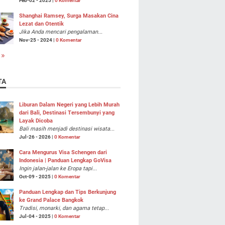
Feb-02 - 2025 |
0 Komentar
Shanghai Ramsey, Surga Masakan Cina
Lezat dan Otentik
Jika Anda mencari pengalaman...
Nov-25 - 2024 |
0 Komentar
 »
TA
Liburan Dalam Negeri yang Lebih Murah
dari Bali, Destinasi Tersembunyi yang
Layak Dicoba
Bali masih menjadi destinasi wisata...
Jul-26 - 2026 |
0 Komentar
Cara Mengurus Visa Schengen dari
Indonesia | Panduan Lengkap GoVisa
Ingin jalan-jalan ke Eropa tapi...
Oct-09 - 2025 |
0 Komentar
Panduan Lengkap dan Tips Berkunjung
ke Grand Palace Bangkok
Tradisi, monarki, dan agama tetap...
Jul-04 - 2025 |
0 Komentar