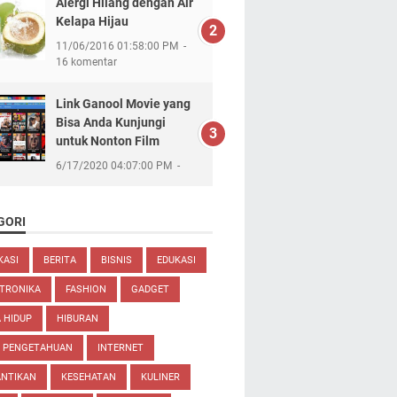
Alergi Hilang dengan Air
Kelapa Hijau
11/06/2016 01:58:00 PM
16 komentar
Link Ganool Movie yang
Bisa Anda Kunjungi
untuk Nonton Film
6/17/2020 04:07:00 PM
GORI
KASI
BERITA
BISNIS
EDUKASI
TRONIKA
FASHION
GADGET
 HIDUP
HIBURAN
U PENGETAHUAN
INTERNET
ANTIKAN
KESEHATAN
KULINER