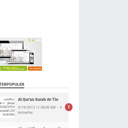
 TERPOPULER
Al Qur'an Surah At-Tin
9/19/2012 11:38:00 AM
4
komentar