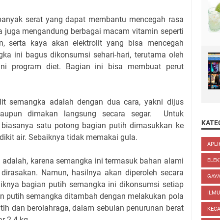
anyak serat yang dapat membantu mencegah rasa
ka juga mengandung berbagai macam vitamin seperti
in, serta kaya akan elektrolit yang bisa mencegah
gka ini bagus dikonsumsi sehari-hari, terutama oleh
ni program diet. Bagian ini bisa membuat perut
it semangka adalah dengan dua cara, yakni dijus
aupun dimakan langsung secara segar. Untuk
KATE
biasanya satu potong bagian putih dimasukkan ke
ikit air. Sebaiknya tidak memakai gula.
APLI
 adalah, karena semangka ini termasuk bahan alami
ELEK
 dirasakan. Namun, hasilnya akan diperoleh secara
GAYA
baiknya bagian putih semangka ini dikonsumsi setiap
ILM
ian putih semangka ditambah dengan melakukan pola
tih dan berolahraga, dalam sebulan penurunan berat
KEC
r 2-4 kg.