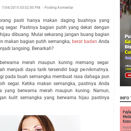
7/04/2015 03:02:00 PM
Posting Komentar
orang pasti hanya makan daging buahnya yang
 segar. Pastinya bagian putih yang dekat dengan
hijau dibuang. Mulai sekarang jangan buang bagian
tin makan bagian putih semangka,
berat badan
Anda
njadi langsing. Benarkah?
berwarna merah maupun kuning memang segar.
 menjadi daya tarik tersendiri bagi pe-nikmatnya.
nggi pada buah semangka membuat rasa dahaga pun
bih segar. Ketika makan semangka, pastinya Anda
a yang berwarna merah maupun kuning. Namun,
gan kulit semangka yang berwarna hijau pastinya
INFO 
Payla
Muda 
Kons
Payla