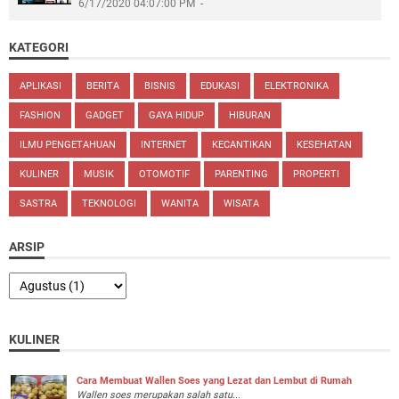
6/17/2020 04:07:00 PM
KATEGORI
APLIKASI
BERITA
BISNIS
EDUKASI
ELEKTRONIKA
FASHION
GADGET
GAYA HIDUP
HIBURAN
ILMU PENGETAHUAN
INTERNET
KECANTIKAN
KESEHATAN
KULINER
MUSIK
OTOMOTIF
PARENTING
PROPERTI
SASTRA
TEKNOLOGI
WANITA
WISATA
ARSIP
KULINER
Cara Membuat Wallen Soes yang Lezat dan Lembut di Rumah
Wallen soes merupakan salah satu...