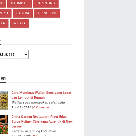
IK
OTOMOTIF
PARENTING
ERTI
SASTRA
TEKNOLOGI
ITA
WISATA
P
NER
Cara Membuat Wallen Soes yang Lezat
dan Lembut di Rumah
Wallen soes merupakan salah satu...
Apr-19 - 2025 |
0 Komentar
China Garden Restaurant River Edge:
Surga Kuliner Cina yang Autentik di New
Jersey
Terletak di jantung kota River...