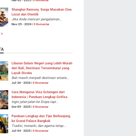
Feb-02 - 2025 |
0 Komentar
Shanghai Ramsey, Surga Masakan Cina
Lezat dan Otentik
Jika Anda mencari pengalaman...
Nov-25 - 2024 |
0 Komentar
 »
TA
Liburan Dalam Negeri yang Lebih Murah
dari Bali, Destinasi Tersembunyi yang
Layak Dicoba
Bali masih menjadi destinasi wisata...
Jul-26 - 2026 |
0 Komentar
Cara Mengurus Visa Schengen dari
Indonesia | Panduan Lengkap GoVisa
Ingin jalan-jalan ke Eropa tapi...
Oct-09 - 2025 |
0 Komentar
Panduan Lengkap dan Tips Berkunjung
ke Grand Palace Bangkok
Tradisi, monarki, dan agama tetap...
Jul-04 - 2025 |
0 Komentar