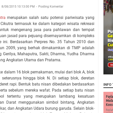
8/08/2015 10:13:00 PM
Posting Komentar
tra
merupakan salah satu potensi pariwisata yang
ikutra termasuk ke dalam kategori wisata rekreasi
untuk mengenang jasa para pahlawan dan tempat
ibuan jasad para pejuang disemayamkan di kompleks
 ini. Berdasarkan Perpres No. 35 Tahun 2010 dan
hun 2009, yang berhak dimakamkan di TMP adalah
ng Gerilya, Mahaputra, Sakti, Dharma, Yudha Dharma
tang Angkatan Utama dan Pratama.
ke dalam 16 blok pemakaman, mulai dari blok A, blok
n seterusnya hingga blok N. Di setiap blok, deretan
eret rapi. Bentuk batu nisan dibedakan berdasarkan
INFO 
rta sebelum mereka wafat. Pada setiap batu nisan
imbol tertentu yang merupakan lambang kesatuan
Payla
Muda 
tan Darat menggunakan simbol bintang, Angkatan
Kons
ar, dan Angkatan Udara burung garuda. Selain blok-
Payla