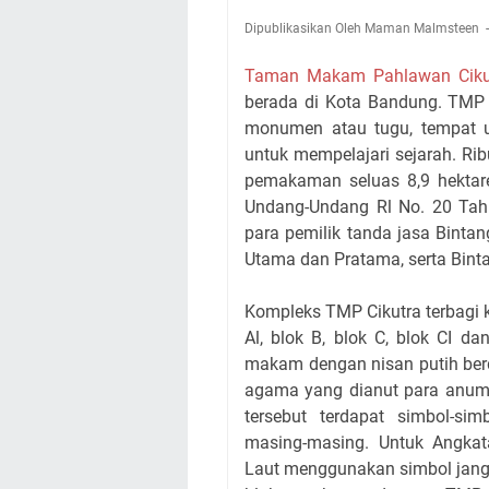
Dipublikasikan Oleh Maman Malmsteen
Taman Makam Pahlawan Ciku
berada di Kota Bandung. TMP C
monumen atau tugu, tempat 
untuk mempelajari sejarah. R
pemakaman seluas 8,9 hektare
Undang-Undang Rl No. 20 Ta
para pemilik tanda jasa Binta
Utama dan Pratama, serta Bin
Kompleks TMP Cikutra terbagi 
Al, blok B, blok C, blok CI da
makam dengan nisan putih berd
agama yang dianut para anume
tersebut terdapat simbol-s
masing-masing. Untuk Angka
Laut menggunakan simbol jangk