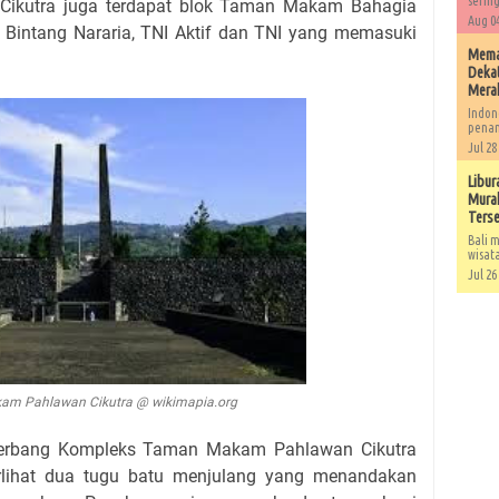
sering
 Cikutra juga terdapat blok Taman Makam Bahagia
Aug 04
k Bintang Nararia, TNI Aktif dan TNI yang memasuki
Memah
Dekat
Mera
Indon
penan
Jul 28
Libur
Murah
Ters
Bali m
wisat
Jul 26
m Pahlawan Cikutra @ wikimapia.org
gerbang Kompleks Taman Makam Pahlawan Cikutra
erlihat dua tugu batu menjulang yang menandakan