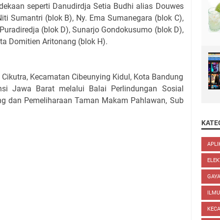
ekaan seperti Danudirdja Setia Budhi alias Douwes
Niti Sumantri (blok B), Ny. Ema Sumanegara (blok C),
Puradiredja (blok D), Sunarjo Gondokusumo (blok D),
ta Domitien Aritonang (blok H).
an Cikutra, Kecamatan Cibeunying Kidul, Kota Bandung
nsi Jawa Barat melalui Balai Perlindungan Sosial
ung dan Pemeliharaan Taman Makam Pahlawan, Sub
KATE
APLI
ELEK
GAYA
ILM
KEC