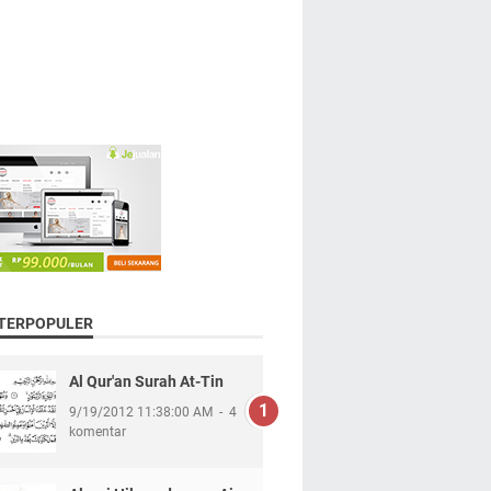
 TERPOPULER
Al Qur'an Surah At-Tin
9/19/2012 11:38:00 AM
4
komentar