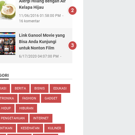
Alergi Hilang dengan Air
Kelapa Hijau
11/06/2016 01:58:00 PM
16 komentar
Link Ganool Movie yang
Bisa Anda Kunjungi
untuk Nonton Film
6/17/2020 04:07:00 PM
GORI
KASI
BERITA
BISNIS
EDUKASI
TRONIKA
FASHION
GADGET
 HIDUP
HIBURAN
U PENGETAHUAN
INTERNET
ANTIKAN
KESEHATAN
KULINER