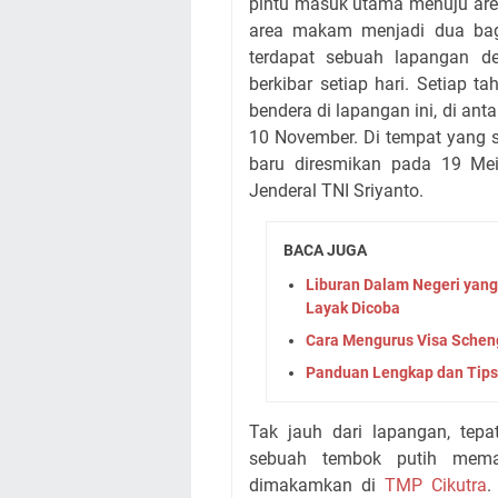
pintu masuk utama menuju ar
area makam menjadi dua bag
terdapat sebuah lapangan d
berkibar setiap hari. Setiap 
bendera di lapangan ini, di ant
10 November. Di tempat yang
baru diresmikan pada 19 Mei
Jenderal TNI Sriyanto.
BACA JUGA
Liburan Dalam Negeri yang 
Layak Dicoba
Cara Mengurus Visa Scheng
Panduan Lengkap dan Tips
Tak jauh dari lapangan, tep
sebuah tembok putih mema
dimakamkan di
TMP Cikutra
.