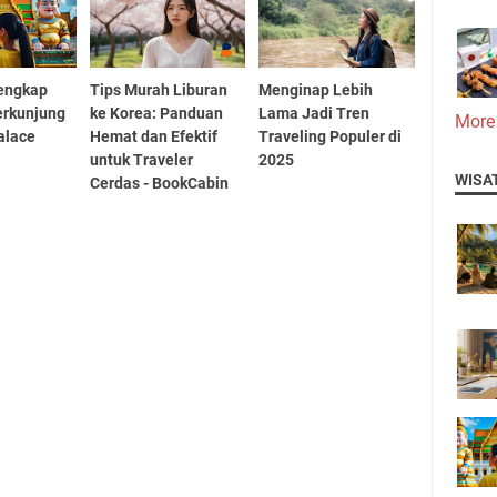
engkap
Tips Murah Liburan
Menginap Lebih
erkunjung
ke Korea: Panduan
Lama Jadi Tren
More
alace
Hemat dan Efektif
Traveling Populer di
untuk Traveler
2025
WISA
Cerdas - BookCabin