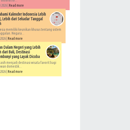
 dibahas di...
 2026 |
Read more
ami Kalender Indonesia Lebih
, Lebih dari Sekadar Tanggal
h
esia memiliki keunikan khusus tentang sistem
ggalan. Negara...
 2026 |
Read more
an Dalam Negeri yang Lebih
 dari Bali, Destinasi
embunyi yang Layak Dicoba
asih menjadi destinasi wisata favorit bagi
awan domestik...
 2026 |
Read more