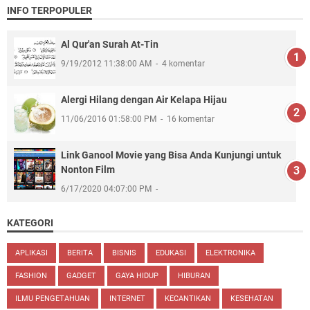
INFO TERPOPULER
Al Qur'an Surah At-Tin
9/19/2012 11:38:00 AM
4 komentar
Alergi Hilang dengan Air Kelapa Hijau
11/06/2016 01:58:00 PM
16 komentar
Link Ganool Movie yang Bisa Anda Kunjungi untuk
Nonton Film
6/17/2020 04:07:00 PM
KATEGORI
APLIKASI
BERITA
BISNIS
EDUKASI
ELEKTRONIKA
FASHION
GADGET
GAYA HIDUP
HIBURAN
ILMU PENGETAHUAN
INTERNET
KECANTIKAN
KESEHATAN