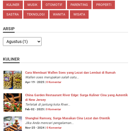
KULINER
MUSIK
OTOMOTIF
PARENTING
PROPERTI
SASTRA
TEKNOLOGI
WANITA
WISATA
ARSIP
KULINER
Cara Membuat Wallen Soes yang Lezat dan Lembut di Rumah
Wallen soes merupakan salah satu...
Apr-19 - 2025 |
0 Komentar
China Garden Restaurant River Edge: Surga Kuliner Cina yang Autentik
di New Jersey
Terletak di jantung kota River...
Feb-02 - 2025 |
0 Komentar
Shanghai Ramsey, Surga Masakan Cina Lezat dan Otentik
Jika Anda mencari pengalaman...
Nov-25 - 2024 |
0 Komentar