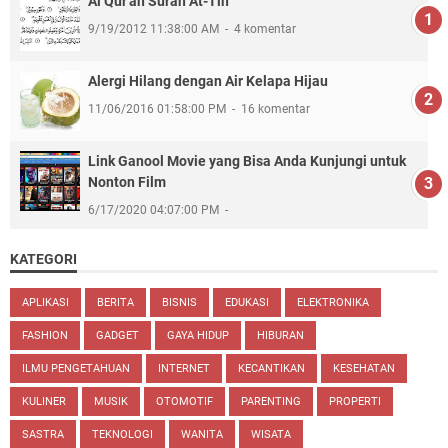
Al Qur'an Surah At-Tin
9/19/2012 11:38:00 AM
4 komentar
Alergi Hilang dengan Air Kelapa Hijau
11/06/2016 01:58:00 PM
16 komentar
Link Ganool Movie yang Bisa Anda Kunjungi untuk
Nonton Film
6/17/2020 04:07:00 PM
KATEGORI
APLIKASI
BERITA
BISNIS
EDUKASI
ELEKTRONIKA
FASHION
GADGET
GAYA HIDUP
HIBURAN
ILMU PENGETAHUAN
INTERNET
KECANTIKAN
KESEHATAN
KULINER
MUSIK
OTOMOTIF
PARENTING
PROPERTI
SASTRA
TEKNOLOGI
WANITA
WISATA