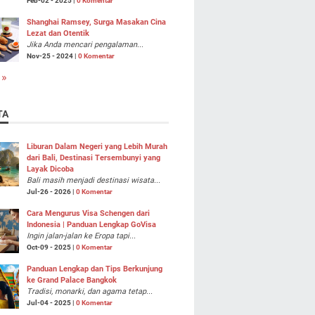
Feb-02 - 2025 |
0 Komentar
Shanghai Ramsey, Surga Masakan Cina
Lezat dan Otentik
Jika Anda mencari pengalaman...
Nov-25 - 2024 |
0 Komentar
 »
TA
Liburan Dalam Negeri yang Lebih Murah
dari Bali, Destinasi Tersembunyi yang
Layak Dicoba
Bali masih menjadi destinasi wisata...
Jul-26 - 2026 |
0 Komentar
Cara Mengurus Visa Schengen dari
Indonesia | Panduan Lengkap GoVisa
Ingin jalan-jalan ke Eropa tapi...
Oct-09 - 2025 |
0 Komentar
Panduan Lengkap dan Tips Berkunjung
ke Grand Palace Bangkok
Tradisi, monarki, dan agama tetap...
Jul-04 - 2025 |
0 Komentar