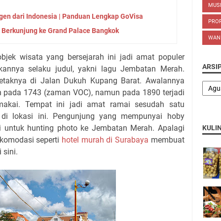
MUS
en dari Indonesia | Panduan Lengkap GoVisa
PROP
 Berkunjung ke Grand Palace Bangkok
WAN
objek wisata yang bersejarah ini jadi amat populer
ARSI
kannya selaku judul, yakni lagu Jembatan Merah.
etaknya di Jalan Dukuh Kupang Barat. Awalannya
ikan pada 1743 (zaman VOC), namun pada 1890 terjadi
makai. Tempat ini jadi amat ramai sesudah satu
n di lokasi ini. Pengunjung yang mempunyai hoby
ri untuk hunting photo ke Jembatan Merah. Apalagi
KULI
komodasi seperti
hotel murah di Surabaya
membuat
 sini.