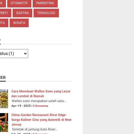
IK
OTOMOTIF
PARENTING
ERTI
SASTRA
TEKNOLOGI
ITA
WISATA
P
NER
Cara Membuat Wallen Soes yang Lezat
dan Lembut di Rumah
Wallen soes merupakan salah satu...
Apr-19 - 2025 |
0 Komentar
China Garden Restaurant River Edge:
Surga Kuliner Cina yang Autentik di New
Jersey
Terletak di jantung kota River...