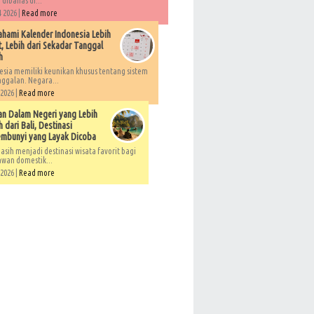
 dibahas di...
 2026 |
Read more
ami Kalender Indonesia Lebih
, Lebih dari Sekadar Tanggal
h
esia memiliki keunikan khusus tentang sistem
ggalan. Negara...
 2026 |
Read more
an Dalam Negeri yang Lebih
 dari Bali, Destinasi
embunyi yang Layak Dicoba
asih menjadi destinasi wisata favorit bagi
awan domestik...
 2026 |
Read more