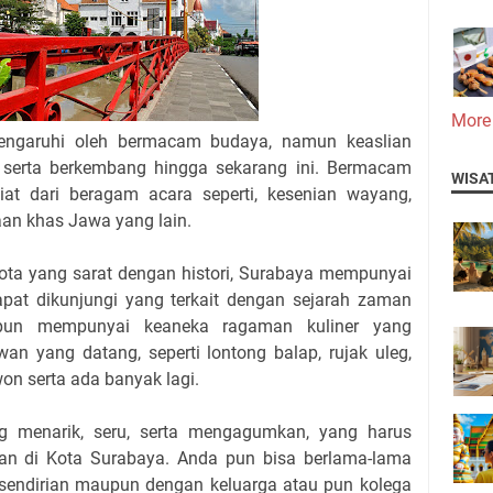
More
engaruhi oleh bermacam budaya, namun keaslian
 serta berkembang hingga sekarang ini. Bermacam
WISA
liat dari beragam acara seperti, kesenian wayang,
yaan khas Jawa yang lain.
 kota yang sarat dengan histori, Surabaya mempunyai
apat dikunjungi yang terkait dengan sejarah zaman
a pun mempunyai keaneka ragaman kuliner yang
wan yang datang, seperti lontong balap, rujak uleg,
won serta ada banyak lagi.
g menarik, seru, serta mengagumkan, yang harus
ran di Kota Surabaya. Anda pun bisa berlama-lama
ik sendirian maupun dengan keluarga atau pun kolega