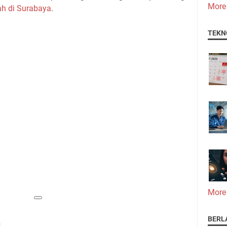
More
ah di Surabaya
.
TEKN
More
BERL
n