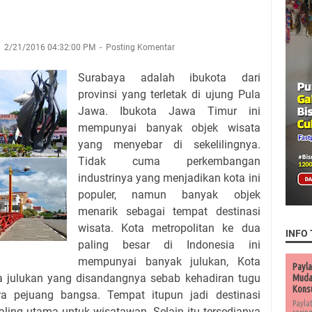
2/21/2016 04:32:00 PM
Posting Komentar
Surabaya adalah ibukota dari
provinsi yang terletak di ujung Pula
Jawa. Ibukota Jawa Timur ini
mempunyai banyak objek wisata
yang menyebar di sekelilingnya.
Tidak cuma perkembangan
industrinya yang menjadikan kota ini
populer, namun banyak objek
menarik sebagai tempat destinasi
wisata. Kota metropolitan ke dua
INFO 
paling besar di Indonesia ini
mempunyai banyak julukan, Kota
Payla
a julukan yang disandangnya sebab kehadiran tugu
Muda 
Kons
ra pejuang bangsa. Tempat itupun jadi destinasi
Payla
ling utama untuk wisatawan. Selain itu tersedianya