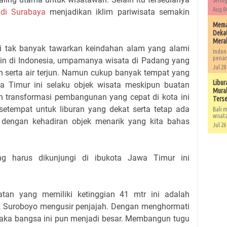
sering
Aug 04
 di Surabaya
menjadikan iklim pariwisata semakin
Memah
Dekat
Mera
ri tak banyak tawarkan keindahan alam yang alami
Indon
penan
 lain di Indonesia, umpamanya wisata di Padang yang
Jul 28
 serta air terjun. Namun cukup banyak tempat yang
Libur
a Timur ini selaku objek wisata meskipun buatan
Murah
n transformasi pembangunan yang cepat di kota ini
Ters
setempat untuk liburan yang dekat serta tetap ada
Bali m
wisat
 dengan kehadiran objek menarik yang kita bahas
Jul 26
g harus dikunjungi di ibukota Jawa Timur ini
atan yang memiliki ketinggian 41 mtr ini adalah
 Suroboyo mengusir penjajah. Dengan menghormati
maka bangsa ini pun menjadi besar. Membangun tugu