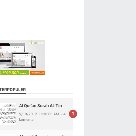
 TERPOPULER
Al Qur'an Surah At-Tin
9/19/2012 11:38:00 AM
4
komentar