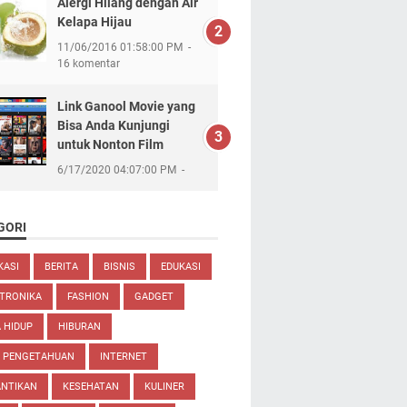
Alergi Hilang dengan Air
Kelapa Hijau
11/06/2016 01:58:00 PM
16 komentar
Link Ganool Movie yang
Bisa Anda Kunjungi
untuk Nonton Film
6/17/2020 04:07:00 PM
GORI
KASI
BERITA
BISNIS
EDUKASI
TRONIKA
FASHION
GADGET
 HIDUP
HIBURAN
U PENGETAHUAN
INTERNET
ANTIKAN
KESEHATAN
KULINER