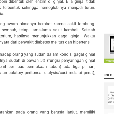
in dibentuk oleh enzim di ginjal. Bila ginjal tidak
ak terbentuk sehingga hemoglobinya menjadi turun.
ia.
rang awam biasanya berobat karena sakit lambung.
u sembuh, tetapi lama-lama sakit kembali. Setelah
torium, hasilnya menunjukkan gagal ginjal. Waktu
nyata dari penyakit diabetes melitus dan hipertensi.
hadap orang yang sudah dalam kondisi gagal ginjal
alnya sudah di bawah 5% (fungsi penyaringan ginjal
it per luas permukaan tubuh) ada tiga pilihan,
ambulatory peritoneal dialysis/cuci melalui perut),
INFO
arankan pada orang yang berusia lanjut, memiliki