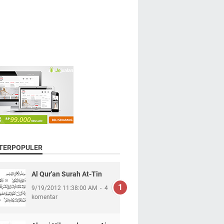
 TERPOPULER
Al Qur'an Surah At-Tin
9/19/2012 11:38:00 AM
4
komentar