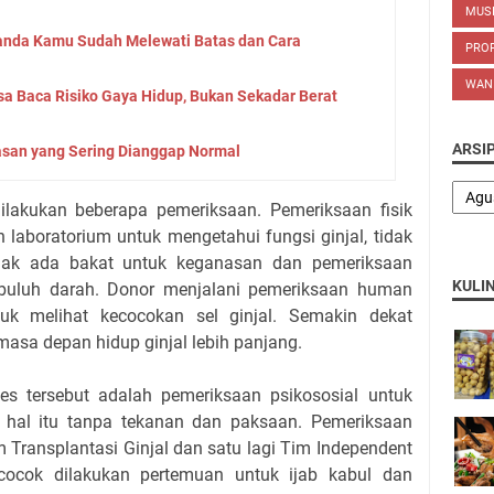
MUS
Tanda Kamu Sudah Melewati Batas dan Cara
PROP
WAN
sa Baca Risiko Gaya Hidup, Bukan Sekadar Berat
ARSI
san yang Sering Dianggap Normal
dilakukan beberapa pemeriksaan. Pemeriksaan fisik
 laboratorium untuk mengetahui fungsi ginjal, tidak
tidak ada bakat untuk keganasan dan pemeriksaan
KULI
mbuluh darah. Donor menjalani pemeriksaan human
tuk melihat kecocokan sel ginjal. Semakin dekat
asa depan hidup ginjal lebih panjang.
ses tersebut adalah pemeriksaan psikososial untuk
hal itu tanpa tekanan dan paksaan. Pemeriksaan
m Transplantasi Ginjal dan satu lagi Tim Independent
 cocok dilakukan pertemuan untuk ijab kabul dan