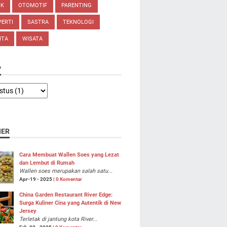
IK
OTOMOTIF
PARENTING
ERTI
SASTRA
TEKNOLOGI
ITA
WISATA
P
NER
Cara Membuat Wallen Soes yang Lezat
dan Lembut di Rumah
Wallen soes merupakan salah satu...
Apr-19 - 2025 |
0 Komentar
China Garden Restaurant River Edge:
Surga Kuliner Cina yang Autentik di New
Jersey
Terletak di jantung kota River...