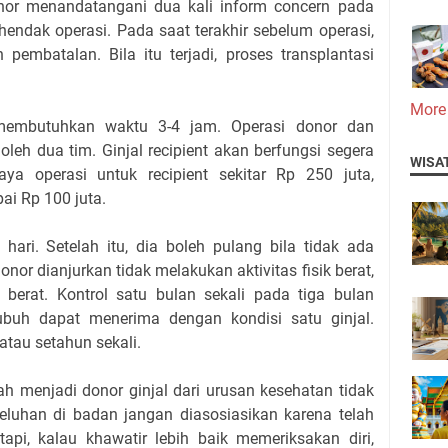
nor menandatangani dua kali inform concern pada
hendak operasi. Pada saat terakhir sebelum operasi,
embatalan. Bila itu terjadi, proses transplantasi
More
l membutuhkan waktu 3-4 jam. Operasi donor dan
oleh dua tim. Ginjal recipient akan berfungsi segera
WISA
iaya operasi untuk recipient sekitar Rp 250 juta,
i Rp 100 juta.
ari. Setelah itu, dia boleh pulang bila tidak ada
onor dianjurkan tidak melakukan aktivitas fisik berat,
berat. Kontrol satu bulan sekali pada tiga bulan
tubuh dapat menerima dengan kondisi satu ginjal.
 atau setahun sekali.
ah menjadi donor ginjal dari urusan kesehatan tidak
eluhan di badan jangan diasosiasikan karena telah
tapi, kalau khawatir lebih baik memeriksakan diri,