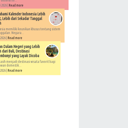
 dibahas di...
 2026 |
Read more
ami Kalender Indonesia Lebih
, Lebih dari Sekadar Tanggal
h
esia memiliki keunikan khusus tentang sistem
ggalan. Negara...
 2026 |
Read more
an Dalam Negeri yang Lebih
 dari Bali, Destinasi
embunyi yang Layak Dicoba
asih menjadi destinasi wisata favorit bagi
awan domestik...
 2026 |
Read more