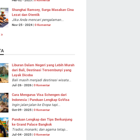
Feb-02 - 2025 |
0 Komentar
Shanghai Ramsey, Surga Masakan Cina
Lezat dan Otentik
Jika Anda mencari pengalaman...
Nov-25 - 2024 |
0 Komentar
 »
TA
Liburan Dalam Negeri yang Lebih Murah
dari Bali, Destinasi Tersembunyi yang
Layak Dicoba
Bali masih menjadi destinasi wisata...
Jul-26 - 2026 |
0 Komentar
Cara Mengurus Visa Schengen dari
Indonesia | Panduan Lengkap GoVisa
Ingin jalan-jalan ke Eropa tapi...
Oct-09 - 2025 |
0 Komentar
Panduan Lengkap dan Tips Berkunjung
ke Grand Palace Bangkok
Tradisi, monarki, dan agama tetap...
Jul-04 - 2025 |
0 Komentar