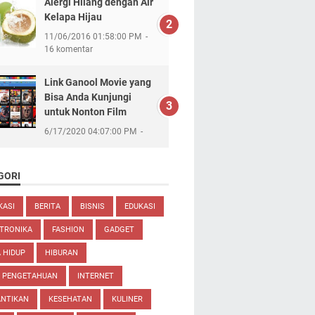
Alergi Hilang dengan Air
Kelapa Hijau
11/06/2016 01:58:00 PM
16 komentar
Link Ganool Movie yang
Bisa Anda Kunjungi
untuk Nonton Film
6/17/2020 04:07:00 PM
GORI
KASI
BERITA
BISNIS
EDUKASI
TRONIKA
FASHION
GADGET
 HIDUP
HIBURAN
U PENGETAHUAN
INTERNET
ANTIKAN
KESEHATAN
KULINER