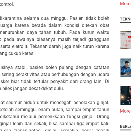
More
ontrol.
 dikarantina selama dua minggu. Pasien tidak boleh
TEKN
uarga karena berada dalam kondisi ditekan obat
a menurunkan daya tahan tubuh. Pada kurun waktu
ab pada awalnya biasanya masih terjadi gangguan
rta eletrolit. Tekanan darah juga naik turun karena
ang cukup keras.
sinya stabil, pasien boleh pulang dengan catatan
 sering beraktivitas atau berhubungan dengan udara
ker biar tidak tertular penyakit dari orang lain. Di
 pilek jangan dekat-dekat dulu.
bat seumur hidup untuk mencegah penolakan ginjal.
i setelah seminggu, enam bulan, sampai empat tahun
More
 diketahui melalui pemeriksaan fungsi ginjal. Orang
injal lebih dari sekali, bisa sampai tiga-empat kali.
BERL
kan transplantasi ginjal, semakin besar terjadi