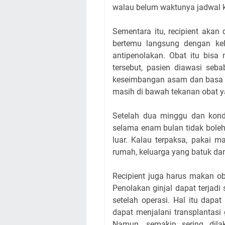
walau belum waktunya jadwal k
Sementara itu, recipient akan
bertemu langsung dengan kel
antipenolakan. Obat itu bis
tersebut, pasien diawasi seb
keseimbangan asam dan basa se
masih di bawah tekanan obat y
Setelah dua minggu dan kondi
selama enam bulan tidak boleh
luar. Kalau terpaksa, pakai mas
rumah, keluarga yang batuk dan
Recipient juga harus makan o
Penolakan ginjal dapat terjad
setelah operasi. Hal itu dapat
dapat menjalani transplantasi g
Namun, semakin sering dilaku