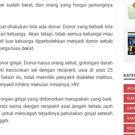
er sudah berat, dan orang yang fungsi jantungnya
at dilakukan bila ada donor. Donor yang terbaik bila
dari keluarga. Akan tetapi, tidak semua keluarga mau
 di luar keluarga diperbolehkan menjadi donor sebab
uarga bisa dekat.
nor ginjal. Donor harus orang sehat, golongan darah
ki kecocokan sel dengan recipient, usia di atas 25
KATE
elain itu, tidak memiliki penyakit diabetes melitus,
enyakit infeksi menular, misalnya, HIV.
APLI
 organ ginjal yang didonorkan merupakan yang baik.
ELEK
ersis sama dengan recipient asal jangan terlalu jauh
GAYA
 untuk mencegah terjadinya penolakan ginjal setelah
ILM
ggih.
KEC