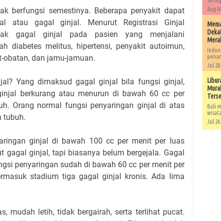
sering
dak berfungsi semestinya. Beberapa penyakit dapat
Aug 04
l atau gagal ginjal. Menurut Registrasi Ginjal
Memah
Dekat
nyak gagal ginjal pada pasien yang menjalani
Mera
h diabetes melitus, hipertensi, penyakit autoimun,
Indon
obat-obatan, dan jamu-jamuan.
penan
Jul 28
Libur
jal? Yang dimaksud gagal ginjal bila fungsi ginjal,
Murah
ginjal berkurang atau menurun di bawah 60 cc per
Ters
h. Orang normal fungsi penyaringan ginjal di atas
Bali m
wisat
 tubuh.
Jul 26
aringan ginjal di bawah 100 cc per menit per luas
 gagal ginjal, tapi biasanya belum bergejala. Gagal
ungsi penyaringan sudah di bawah 60 cc per menit per
rmasuk stadium tiga gagal ginjal kronis. Ada lima
 mudah letih, tidak bergairah, serta terlihat pucat.